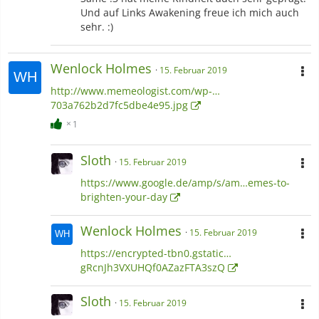
Und auf Links Awakening freue ich mich auch
sehr. :)
Wenloсk Holmes
15. Februar 2019
http://www.memeologist.com/wp-…
703a762b2d7fc5dbe4e95.jpg
1
Sloth
15. Februar 2019
https://www.google.de/amp/s/am…emes-to-
brighten-your-day
Wenloсk Holmes
15. Februar 2019
https://encrypted-tbn0.gstatic…
gRcnJh3VXUHQf0AZazFTA3szQ
Sloth
15. Februar 2019