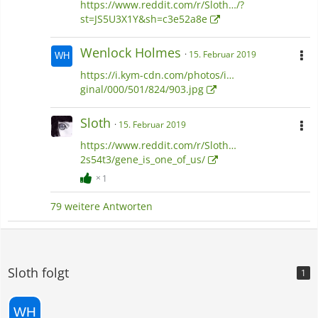
https://www.reddit.com/r/Sloth…/?
st=JS5U3X1Y&sh=c3e52a8e
Wenloсk Holmes
15. Februar 2019
https://i.kym-cdn.com/photos/i…
ginal/000/501/824/903.jpg
Sloth
15. Februar 2019
https://www.reddit.com/r/Sloth…
2s54t3/gene_is_one_of_us/
1
79 weitere Antworten
Sloth folgt
1