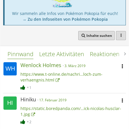
Wir sammeln alle Infos von Pokémon Pokopia für euch!
→ Zu den Infoseiten von Pokémon Pokopia
Inhalte suchen
Pinnwand
Letzte Aktivitäten
Reaktionen
L
Wenloсk Holmes
3. März 2019
https://www.t-online.de/nachri…loch-zum-
verhaengnis.html
1
Hiniku
17. Februar 2019
https://static.boredpanda.com/…ick-nicolas-husclar-
1.jpg
2