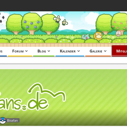
ws
Forum
Blog
Kalender
Galerie
Mitgli
Bisafan