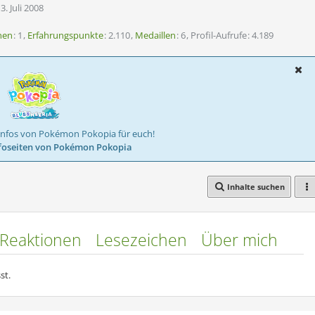
3. Juli 2008
nen
1
Erfahrungspunkte
2.110
Medaillen
6
Profil-Aufrufe
4.189
Infos von Pokémon Pokopia für euch!
foseiten von Pokémon Pokopia
Inhalte suchen
Reaktionen
Lesezeichen
Über mich
st.