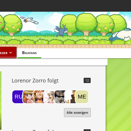
eder
Bisafans
Lorenor Zorro folgt
12
Alle anzeigen