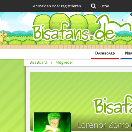
Anmelden oder registrieren
Suche
Dashboard
Ne
BisaBoard
Mitglieder
Lorenor Zorro