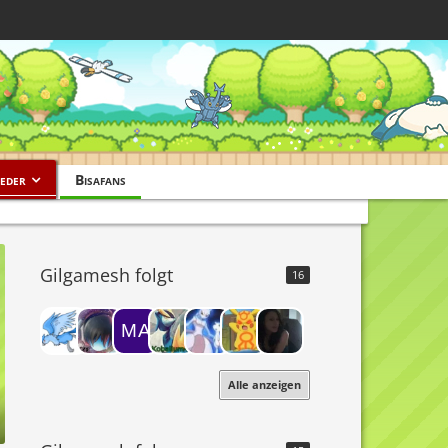
eder
Bisafans
Gilgamesh folgt
16
Alle anzeigen