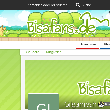
Anmelden oder registrieren
Suche
Dashboard
Ne
BisaBoard
Mitglieder
Gilgamesh
Bis