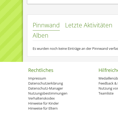
Platz 2
Das arme verwelkte Tangela
Pinnwand
Letzte Aktivitäten
SunnyDay Team um tangela
Alben
Platz 1
Es wurden noch keine Einträge an der Pinnwand verfas
Bisher noch keins =/
bin aber evt grad an einem guten dran :)
Rechtliches
Hilfreich
Impressum
Medaillenüb
Datenschutzerklärung
Feedback & H
Datenschutz-Manager
Nutzung von
Nutzungsbestimmungen
Teamliste
Verhaltenskodex
Hinweise für Kinder
Hinweise für Eltern