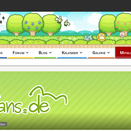
ws
Forum
Blog
Kalender
Galerie
Mitgli
afan