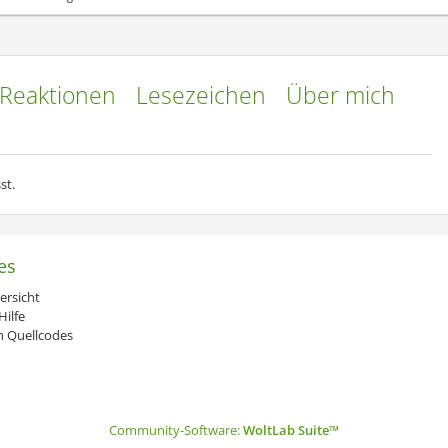
Reaktionen
Lesezeichen
Über mich
st.
es
ersicht
ilfe
 Quellcodes
Community-Software:
WoltLab Suite™