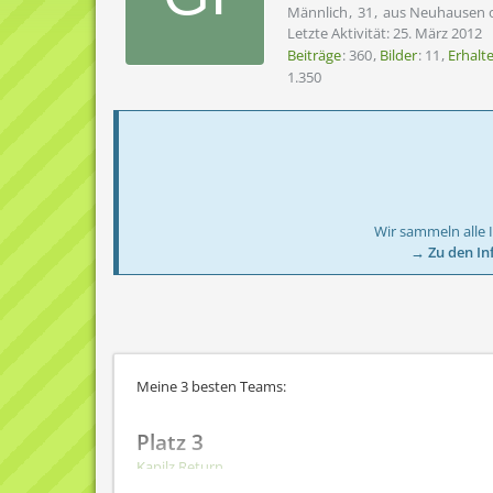
Männlich
31
aus Neuhausen 
Letzte Aktivität:
25. März 2012
Beiträge
360
Bilder
11
Erhalt
1.350
Wir sammeln alle 
→ Zu den In
Meine 3 besten Teams:
Platz 3
Kapilz Return
Ein Team um Kapilz.