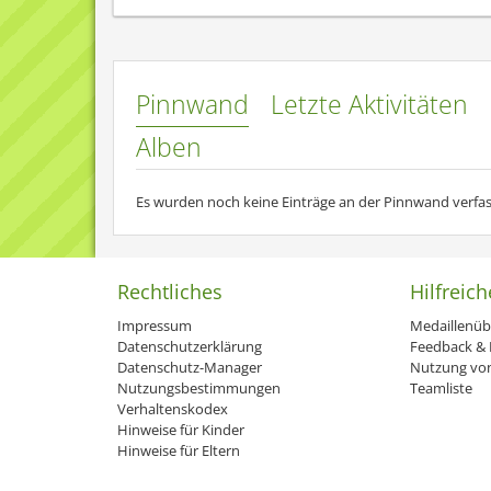
schreiben.
Freue mich immer wieder neue Menschis kennen zu ler
[tabmenu][tab= über mich
Pinnwand
Letzte Aktivitäten
Zitat
Alben
Es wurden noch keine Einträge an der Pinnwand verfas
- ist immer gut drauf :D
- leidenschaftliche GFXerin
- benutzt Photoshop
Rechtliches
- raucht (schont ihre kleinen nerven )
Hilfreich
- hat einen stubentiger zu hause x3
Impressum
Medaillenüb
- ist Sarkastisch ^_^
Datenschutzerklärung
Feedback & H
- hat ihren eigene Humor :D
Datenschutz-Manager
Nutzung von
Nutzungsbestimmungen
Teamliste
[tab= Musik]
Verhaltenskodex
Hinweise für Kinder
- Metal
Hinweise für Eltern
- Rock
- Dubstep