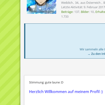
Weiblich
34
aus Österreich
B
Letzte Aktivität:
9. Februar 2017
Beiträge
137
Bilder
10
Erhalt
1.733
Wir sammeln alle 
→ Zu den In
Stimmung: gute laune :D
Herzlich Willkommen auf meinem Profil :)
Hier ne kleine Zusammenfassung über mich, wenn ihr me