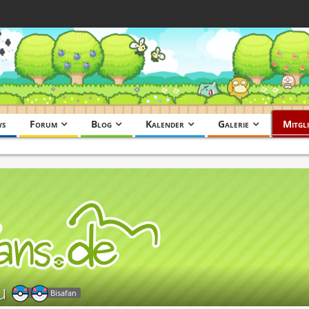
ws
Forum
Blog
Kalender
Galerie
Mitgli
u
Bisafan