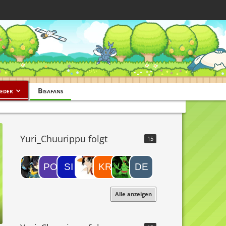
eder
Bisafans
Yuri_Chuurippu folgt
15
Alle anzeigen