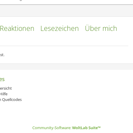
nen :)
Reaktionen
Lesezeichen
Über mich
st.
es
ersicht
ilfe
 Quellcodes
Community-Software:
WoltLab Suite™