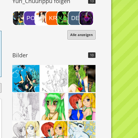
Yuri_Chuurippu folgen
13
Alle anzeigen
Bilder
10