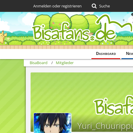
Anmelden oder registrieren
Suche
Dashboard
Ne
BisaBoard
Mitglieder
Yuri_Chuuripp