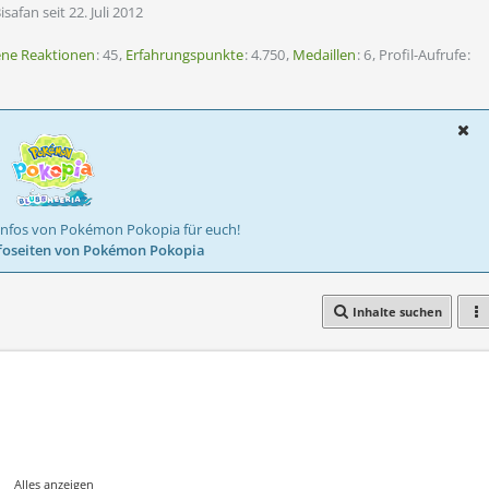
isafan seit 22. Juli 2012
ene Reaktionen
45
Erfahrungspunkte
4.750
Medaillen
6
Profil-Aufrufe
Infos von Pokémon Pokopia für euch!
foseiten von Pokémon Pokopia
Inhalte suchen
hr wissen wollt oder Hilfe bei irgendwas braucht, könnt ihr mir ruhig
Alles anzeigen