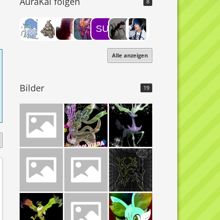
AuraKai folgen
8
Alle anzeigen
Bilder
19