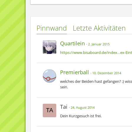
1:1
:
(
Beendigung Einalls Härtetest
, Schwarz 2 )
→
→
Pinnwand
Letzte Aktivitäten
(
See des Zorns
, Soulsilver)
Quartilein
(
Naturschutzgebiet
, Schwarz 2 )
2. Januar 2015
Events
:
https://www.bisaboard.de/index…ex-Ei
(
Game-Stop-Event
, Schwarz 2 )[3x]
(
Game-Stop-Event
, Schwarz 2 )[2x]
Premierball
10. Dezember 2014
(
Game-Stop-Event
, Schwarz 2 )[2x]
welches der Beiden hast gefangen? ;) wiss
1:???? (X/Y)
sein.
Azurill
(
Random
,Y)
→Marril
Tai
→Azumarill
24. August 2014
Seeper
(
Random
,Y)
Dein Kurzgesuch ist frei.
→Seemon