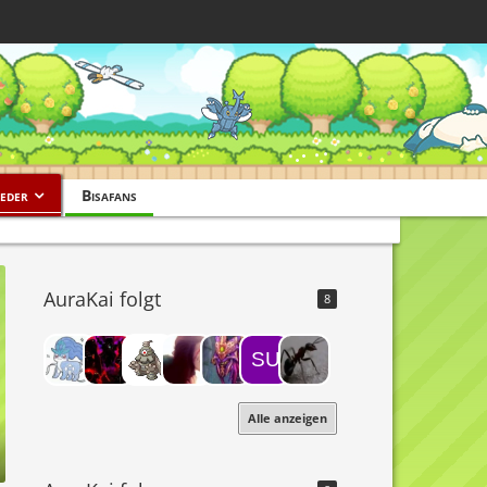
eder
Bisafans
AuraKai folgt
8
Alle anzeigen