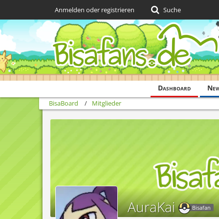
Anmelden oder registrieren
Suche
Dashboard
Ne
BisaBoard
Mitglieder
AuraKai
Bisafan