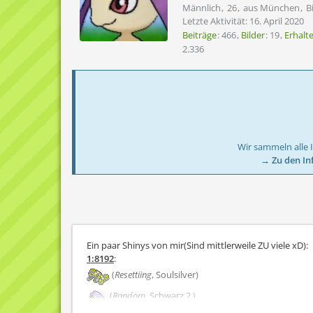
Männlich
26
aus München
B
Letzte Aktivität:
16. April 2020
Beiträge
466
Bilder
19
Erhalt
2.336
Wir sammeln alle 
→ Zu den In
Ein paar Shinys von mir(Sind mittlerweile ZU viele xD):
1:8192
:
(
Resettiing
, Soulsilver)
(
Random
, Schwarz 2 )