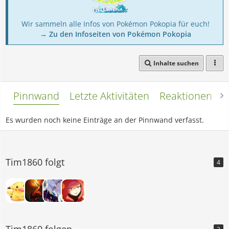
Wir sammeln alle Infos von Pokémon Pokopia für euch!
→ Zu den Infoseiten von Pokémon Pokopia
Inhalte suchen
Pinnwand
Letzte Aktivitäten
Reaktionen
L
Es wurden noch keine Einträge an der Pinnwand verfasst.
Tim1860 folgt
4
Tim1860 folgen