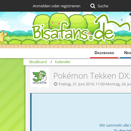
Anmelden oder registrieren
Suche
Dashboard
Ne
BisaBoard
Kalender
Pokémon Tekken DX: F
Freitag, 21. Juni 2019, 11:00-Montag, 24. Ju
Wir sammeln alle 
→ Zu den In