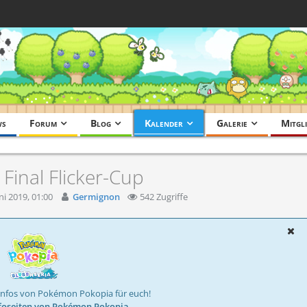
ws
Forum
Blog
Kalender
Galerie
Mitgli
inal Flicker-Cup
ni 2019, 01:00
Germignon
542 Zugriffe
Infos von Pokémon Pokopia für euch!
foseiten von Pokémon Pokopia