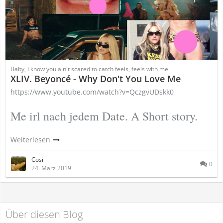
Baby, I know you ain't scared to catch feels, feels with me
XLIV. Beyoncé - Why Don't You Love Me
https://www.youtube.com/watch?v=QczgvUDskk0
Me irl nach jedem Date. A Short story.
Weiterlesen
Cosi
0
24. März 2019
Über diesen Blog