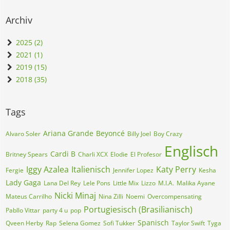
Archiv
2025 (2)
2021 (1)
2019 (15)
2018 (35)
Tags
Ariana Grande
Beyoncé
Alvaro Soler
Billy Joel
Boy Crazy
Englisch
Cardi B
Britney Spears
Charli XCX
Elodie
El Profesor
Iggy Azalea
Italienisch
Katy Perry
Fergie
Jennifer Lopez
Kesha
Lady Gaga
Lana Del Rey
Lele Pons
Little Mix
Lizzo
M.I.A.
Malika Ayane
Nicki Minaj
Mateus Carrilho
Nina Zilli
Noemi
Overcompensating
Portugiesisch (Brasilianisch)
Pabllo Vittar
party 4 u
pop
Spanisch
Qveen Herby
Rap
Selena Gomez
Sofi Tukker
Taylor Swift
Tyga