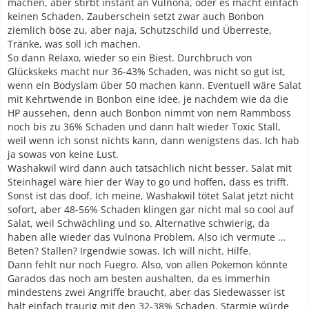
machen, aber stirbt instant an Vulnona, oder es macht einfach
keinen Schaden. Zauberschein setzt zwar auch Bonbon
ziemlich böse zu, aber naja, Schutzschild und Überreste,
Tränke, was soll ich machen.
So dann Relaxo, wieder so ein Biest. Durchbruch von
Glückskeks macht nur 36-43% Schaden, was nicht so gut ist,
wenn ein Bodyslam über 50 machen kann. Eventuell wäre Salat
mit Kehrtwende in Bonbon eine Idee, je nachdem wie da die
HP aussehen, denn auch Bonbon nimmt von nem Rammboss
noch bis zu 36% Schaden und dann halt wieder Toxic Stall,
weil wenn ich sonst nichts kann, dann wenigstens das. Ich hab
ja sowas von keine Lust.
Washakwil wird dann auch tatsächlich nicht besser. Salat mit
Steinhagel wäre hier der Way to go und hoffen, dass es trifft.
Sonst ist das doof. Ich meine, Washakwil tötet Salat jetzt nicht
sofort, aber 48-56% Schaden klingen gar nicht mal so cool auf
Salat, weil Schwächling und so. Alternative schwierig, da
haben alle wieder das Vulnona Problem. Also ich vermute …
Beten? Stallen? Irgendwie sowas. Ich will nicht. Hilfe.
Dann fehlt nur noch Fuegro. Also, von allen Pokemon könnte
Garados das noch am besten aushalten, da es immerhin
mindestens zwei Angriffe braucht, aber das Siedewasser ist
halt einfach traurig mit den 32-38% Schaden. Starmie würde