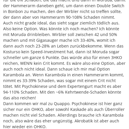
der Hammerarm daneben geht, um dann einen Double Switch
in Bonbon zu machen, den der Wirbler nicht so treffen sollte,
der dann aber von Hammerarm 90-108% Schaden nimmt.
Auch nicht grade ideal, das sieht sogar ziemlich tödlich aus.
Also keine Option. Was könnte ich noch machen? Ich könnte
mit Moruda drinbleiben. Wirbler soll zwischen 42 und 50%
machen und mit Gigasauger mache ich 33-40%, womit ich
dann auch noch 23-28% an Leben zurückbekomme. Wenn das
Kosturso kein Speed-Investment hat, dann ist Moruda sogar
schneller um ganze 6 Punkte. Das würde also für einen 3HKO
reichen, WENN kein Crit kommt. Es wäre also eine Option, aber
auch noch nicht ideal. Dann schaue ich mir mal Option
Karambola an. Wenn Karambola in einen Hammerarm kommt,
nimmt es 33-39% Schaden, was sogar mit einem Crit nicht
tötet. Mit Psychokinese und dem Expertengurt macht es aber
94-110% Schaden. Mit den ~6% Kehrtwende-Schaden könnte
das also reichen!
Dann kommen wir mal zu Quappo. Psychokinese ist hier ganz
sicher nur ein OHKO, aber sowohl Kaskade als auch Überroller
machen nicht viel Schaden. Allerdings brauche ich Karambola
noch, also wäre das eher ungünstig. Akrobatik ist aber auch
hier wieder ein OHKO.