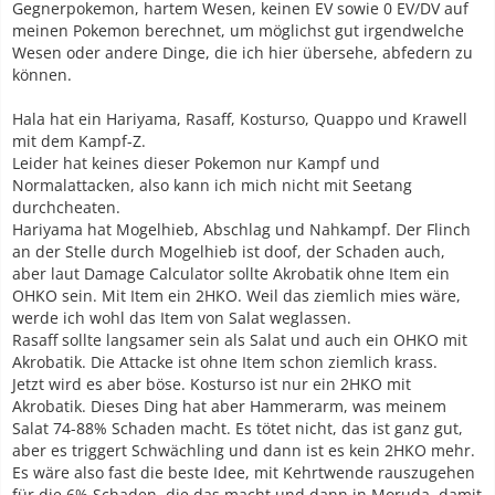
Gegnerpokemon, hartem Wesen, keinen EV sowie 0 EV/DV auf
meinen Pokemon berechnet, um möglichst gut irgendwelche
Wesen oder andere Dinge, die ich hier übersehe, abfedern zu
können.
Hala hat ein Hariyama, Rasaff, Kosturso, Quappo und Krawell
mit dem Kampf-Z.
Leider hat keines dieser Pokemon nur Kampf und
Normalattacken, also kann ich mich nicht mit Seetang
durchcheaten.
Hariyama hat Mogelhieb, Abschlag und Nahkampf. Der Flinch
an der Stelle durch Mogelhieb ist doof, der Schaden auch,
aber laut Damage Calculator sollte Akrobatik ohne Item ein
OHKO sein. Mit Item ein 2HKO. Weil das ziemlich mies wäre,
werde ich wohl das Item von Salat weglassen.
Rasaff sollte langsamer sein als Salat und auch ein OHKO mit
Akrobatik. Die Attacke ist ohne Item schon ziemlich krass.
Jetzt wird es aber böse. Kosturso ist nur ein 2HKO mit
Akrobatik. Dieses Ding hat aber Hammerarm, was meinem
Salat 74-88% Schaden macht. Es tötet nicht, das ist ganz gut,
aber es triggert Schwächling und dann ist es kein 2HKO mehr.
Es wäre also fast die beste Idee, mit Kehrtwende rauszugehen
für die 6% Schaden, die das macht und dann in Moruda, damit