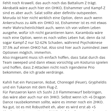
Fehlt noch Krawell, das auch noch das Battalium Z trägt.
Akrobatik wäre auch hier ein OHKO, Eishammer und Kampf-Z
sind es aber auch. Salat sollte aber definitiv outspeeden.
Moruda ist hier nicht wirklich eine Option, denn auch wenn
Ankerschuss zu 44% ein OHKO ist, Eishammer ist es mit etwas
mehr Wahrscheinlichkeit auch, wenn ich von vollem Leben
ausgehe, wofür ich nicht garantieren kann. Karambola wäre
noch eine Option, wenn es noch volles Leben hat, denn da ist
sogar Kampf-Z nur 52-62% Schaden, während Psychokinese
37.5% auf einen OHKO hat. Also sind hier auch zumindest zwei
Optionen möglich, immerhin.
Also insgesamt muss ich einfach hoffen, dass Salat durch das
Team sweeped und dann etwas vorsichtig um Kosturso spielen
und hoffen, dass Z-Attacken nicht noch irgendeine Prio
bekommen, die ich grade verdränge.
Kahili hat ein Panzaeron, Iksbat, Choreogel (Feuer), Grypheldis
und ein Tukanon mit dem Flug-Z.
Für Panzaeron kann ich Sushi 2.0 Flammenwurf beibringen,
das wäre aber auch nur ein 3HKO. Selbst wenn ich +6 Dragon
Dance rausbekommen sollte, wäre es immer noch ein 2HKO.
Na gut, ist es mit Robustheit eh, aber es wird erst ab +5