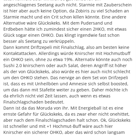
angeschlagenes Seetang auch nicht. Starmie mit Zauberschein
ist hier aber auch keine Option, da Zobiris zu viel Schaden an
Starmie macht und ein Crit schon killen könnte. Eine andere
Alternative wäre Glückskeks. Mit dem Pudersand und
Erdbeben hätte ich zumindest sicher einen 2HKO, mit etwas
Glück sogar einen OHKO. Das klingt irgendwie fast schon
besser als Seetang zu verkrüppeln.
Dann kommt Driftzepeli mit Finalschlag, also am besten keine
Kontaktattacken. Allerdings würde Knirscher mit Hochmutbuff
ein OHKO sein, ohne zu etwa 19%. Alternativ könnte auch noch
Sushi 2.0 knirschern oder auch Salat, deren Angriff ist höher
als der von Glückskeks, also würde es hier auch nicht schlecht
um den OHKO stehen. Das nervige an dem Set von Drifzepeli
ist, dass es mit Unheilböen und Amnesie sich selbst boosted,
um das dann mit Stafette weiter zu geben. Daher möchte ich
da ehrlich nicht viel Zeit lassen, auch wenn es etwas
Finalschlagschaden bedeutet.
Dann ist da das Moruda von ihr. Mit Energieball ist es eine
ernste Gefahr für Glückskeks, da es zwar eher nicht onehittet,
aber nach dem Finalschlagschaden halt schon. Ok, Glückskeks
ist schneller und mit +1 Hochmut-Buff wäre auch hier
Knirscher ein sicherer OHKO, aber das wird schon langsam