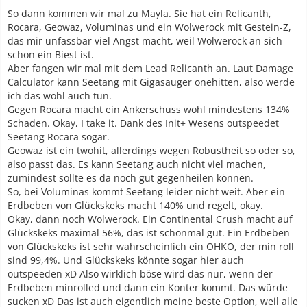
So dann kommen wir mal zu Mayla. Sie hat ein Relicanth,
Rocara, Geowaz, Voluminas und ein Wolwerock mit Gestein-Z,
das mir unfassbar viel Angst macht, weil Wolwerock an sich
schon ein Biest ist.
Aber fangen wir mal mit dem Lead Relicanth an. Laut Damage
Calculator kann Seetang mit Gigasauger onehitten, also werde
ich das wohl auch tun.
Gegen Rocara macht ein Ankerschuss wohl mindestens 134%
Schaden. Okay, I take it. Dank des Init+ Wesens outspeedet
Seetang Rocara sogar.
Geowaz ist ein twohit, allerdings wegen Robustheit so oder so,
also passt das. Es kann Seetang auch nicht viel machen,
zumindest sollte es da noch gut gegenheilen können.
So, bei Voluminas kommt Seetang leider nicht weit. Aber ein
Erdbeben von Glückskeks macht 140% und regelt, okay.
Okay, dann noch Wolwerock. Ein Continental Crush macht auf
Glückskeks maximal 56%, das ist schonmal gut. Ein Erdbeben
von Glückskeks ist sehr wahrscheinlich ein OHKO, der min roll
sind 99,4%. Und Glückskeks könnte sogar hier auch
outspeeden xD Also wirklich böse wird das nur, wenn der
Erdbeben minrolled und dann ein Konter kommt. Das würde
sucken xD Das ist auch eigentlich meine beste Option, weil alle