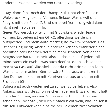
anderen Pokemon werden von Gestein-Z zerlegt.
Okay, dann fehlt noch der Champ. Kukui hat ebenfalls ein
Wolwerock, Magnezone, Vulnona, Relaxo, Washakwil und
Fuegro mit dem Feuer-Z. Und der Level-Vorsprung wird dann
nicht mehr so da sein, rip.
Gegen Wolwerock sollte ich mit Glückskeks wieder leaden
können. Erdbeben ist ein OHKO, allerdings werde ich
outspeeded und Steinkante macht gute 26-32% Schaden. Das
ist eher ungünstig. Aber alle anderen können entweder nicht
onehitten oder nehmen deutlich mehr schaden. Von daher.
Magnezone hat Robustheit, also ist das auch auf jeden Fall
mindestens ein twohit, was auch doof ist, denn Lichtkanone
macht 54-64% auf Glückskeks, der da nicht drinbleiben kann.
Was ich aber machen könnte, wäre Salat rauszuschicken für
den Donnerblitz, dann mit Kehrtwende raus und dann mit
Erdbeben töten.
Vulnona ist auch wieder viel zu schwer zu verletzen. Also,
Ankerschuss würde schon reichen, aber ein Blizzard reicht halt
auch für Seetang aus und Vulnona ist schneller. Ich spüre hier
schon den Toxic Stall, weil ich einfach nicht weiß, was ich sonst
tun soll. Entweder kann eins meiner Pokemon zwar Schaden