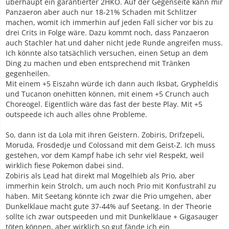
überhaupt ein garantierter 2HKO. Auf der Gegenseite kann mir
Panzaeron aber auch nur 18-21% Schaden mit Schlitzer
machen, womit ich immerhin auf jeden Fall sicher vor bis zu
drei Crits in Folge wäre. Dazu kommt noch, dass Panzaeron
auch Stachler hat und daher nicht jede Runde angreifen muss.
Ich könnte also tatsächlich versuchen, einen Setup an dem
Ding zu machen und eben entsprechend mit Tränken
gegenheilen.
Mit einem +5 Eiszahn würde ich dann auch Iksbat, Grypheldis
und Tucanon onehitten können, mit einem +5 Crunch auch
Choreogel. Eigentlich wäre das fast der beste Play. Mit +5
outspeede ich auch alles ohne Probleme.
So, dann ist da Lola mit ihren Geistern. Zobiris, Drifzepeli,
Moruda, Frosdedje und Colossand mit dem Geist-Z. Ich muss
gestehen, vor dem Kampf habe ich sehr viel Respekt, weil
wirklich fiese Pokemon dabei sind.
Zobiris als Lead hat direkt mal Mogelhieb als Prio, aber
immerhin kein Strolch, um auch noch Prio mit Konfustrahl zu
haben. Mit Seetang könnte ich zwar die Prio umgehen, aber
Dunkelklaue macht gute 37-44% auf Seetang. In der Theorie
sollte ich zwar outspeeden und mit Dunkelklaue + Gigasauger
töten können, aber wirklich so gut fände ich ein