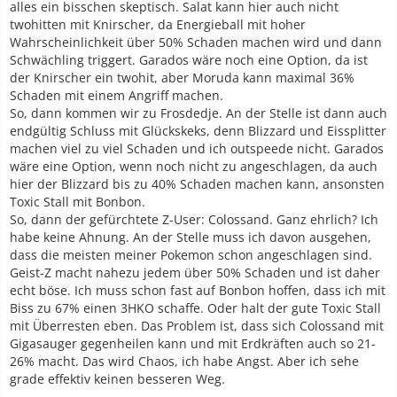
alles ein bisschen skeptisch. Salat kann hier auch nicht
twohitten mit Knirscher, da Energieball mit hoher
Wahrscheinlichkeit über 50% Schaden machen wird und dann
Schwächling triggert. Garados wäre noch eine Option, da ist
der Knirscher ein twohit, aber Moruda kann maximal 36%
Schaden mit einem Angriff machen.
So, dann kommen wir zu Frosdedje. An der Stelle ist dann auch
endgültig Schluss mit Glückskeks, denn Blizzard und Eissplitter
machen viel zu viel Schaden und ich outspeede nicht. Garados
wäre eine Option, wenn noch nicht zu angeschlagen, da auch
hier der Blizzard bis zu 40% Schaden machen kann, ansonsten
Toxic Stall mit Bonbon.
So, dann der gefürchtete Z-User: Colossand. Ganz ehrlich? Ich
habe keine Ahnung. An der Stelle muss ich davon ausgehen,
dass die meisten meiner Pokemon schon angeschlagen sind.
Geist-Z macht nahezu jedem über 50% Schaden und ist daher
echt böse. Ich muss schon fast auf Bonbon hoffen, dass ich mit
Biss zu 67% einen 3HKO schaffe. Oder halt der gute Toxic Stall
mit Überresten eben. Das Problem ist, dass sich Colossand mit
Gigasauger gegenheilen kann und mit Erdkräften auch so 21-
26% macht. Das wird Chaos, ich habe Angst. Aber ich sehe
grade effektiv keinen besseren Weg.