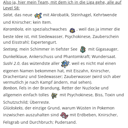
Also ja, hier mein Team, mit dem ich in die Liga gehe, alle auf
Level 58:
Salat
, das neue
mit Akrobatik, Steinhagel, Kehrtwende
und Knirscher; kein Item.
Karambola
, ein spezialschwaches
, weil das ja immer die
beste Idee ist, mit Siedewasser, Psychokinese, Zauberschein
und Eisstrahl; Expertengurt.
Seetang
, mein Schimmer in tiefster See
mit Gigasauger,
Dunkelklaue, Ankerschuss und Phantomkraft; Wundersaat.
Sushi 2.0
, das wütendste aller
, weil es nicht mal einen
eigenen Namen bekommen hat, mit Eiszahn, Knirscher,
Drachentanz und Siedewasser; Zauberwasser (wird sich aber
vermutlich je nach Kampf ändern, mal sehen).
Bonbon
, Fels in der Brandung, Retter der Nuzlocke und
allgemein einfach tolles
mit Psychokinese, Biss, Toxin und
Schutzschild; Überreste.
Glückskeks
, der einzige Grund, warum Wüsten in Pokemon
inzwischen auszuhalten sind
mit Erdbeben, Knirscher,
Felsgrab und Durchbruch; Pudersand.