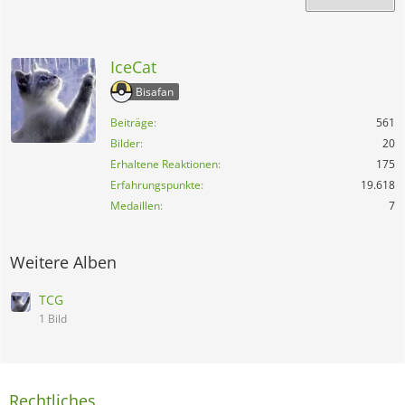
IceCat
Bisafan
Beiträge
561
Bilder
20
Erhaltene Reaktionen
175
Erfahrungspunkte
19.618
Medaillen
7
Weitere Alben
TCG
1 Bild
Rechtliches