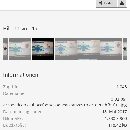
Teilen
Bild 11 von 17
Informationen
Zugriffe
1.043
Dateiname
0-02-05-
137238eadcab230b3ccf3dba53e5e867a02c91b2e1d70ebfb_full.jpg
Datum hochgeladen
18. Mai 2017
Bildmaße
1.280 × 960
Dateigröße
118,42 kB