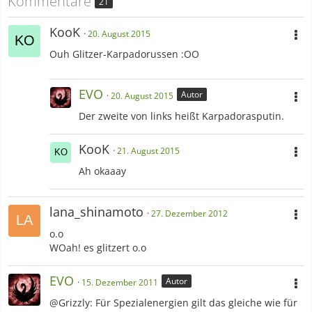
Kommentare
21
KooK
20. August 2015
Ouh Glitzer-Karpadorussen :OO
EVO
Autor
20. August 2015
Der zweite von links heißt Karpadorasputin.
KooK
21. August 2015
Ah okaaay
lana_shinamoto
27. Dezember 2012
o.o
WOah! es glitzert o.o
EVO
Autor
15. Dezember 2011
@Grizzly: Für Spezialenergien gilt das gleiche wie für