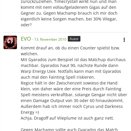
zurückzuziehen. Timecrystall wirkt nun und man
kommt mit nem vollaufgeladenem Gigas auf den
Gegner zu. Gegen Machamp brauch ich mir doch
eigentlich keine Sorgen machen, bei 30% Vilegar,
oder?
EVO
Autor
13. November 2010
Kommt drauf an, ob du einen Counter spielst bzw.
welchen.
Mit Gyarados zum Beispiel ist das Matchup durchaus
machbar. Gyarados haut 90, nächste Runde dann
Warp Energy Uxie. Notfalls kann man mit Gyarados
auch mal den Fainting Spell riskieren.
Regice hält in der Zwischenzeit sowieso die Hand
klein, von daher wäre der eine Preis durch Fainting
Spell meistens verkraftbar, solange Gengar nicht über
einen Damage Output von 30 oder 60 hinauskommt.
Außerdem hab ich immer noch Cyrus und Darkness
Energy =)
Achja, Dragoff auf Vileplume ist auch ganz nett.
Gegen Machamp sollte auch Gyarados das Match