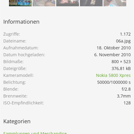
Informationen
Zugriffe
1.172
Dateiname
06a.jpg
Aufnahmedatum
18. Oktober 2010
Datum hochgeladen
6. November 2010
Bildmaße
800 × 523
Dateigröße
376,81 kB
Kameramodell
Nokia 5800 Xpres
Belichtung
50000/1000000 s
Blende
f/2.8
Brennweite
3,7mm
ISO-Empfindlichkeit
128
Kategorien
Sammlungen und Merchandise