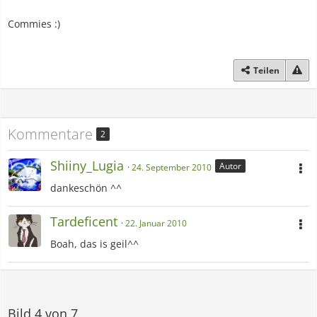
Commies :)
Teilen
Kommentare
2
Shiiny_Lugia
Autor
24. September 2010
dankeschön ^^
Tardeficent
22. Januar 2010
Boah, das is geil^^
Bild 4 von 7