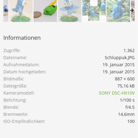
Informationen
Zugriffe
1.362
Dateiname
Schluppuk.JPG
Aufnahmedatum
19. Januar 2015
Datum hochgeladen
19. Januar 2015
Bildmaße
887 × 600
Dateigröße
75,16 kB
Kameramodell
SONY DSC-HX10V
Belichtung
1/100 s
Blende
f/4.5
Brennweite
14,6mm
ISO-Empfindlichkeit
100