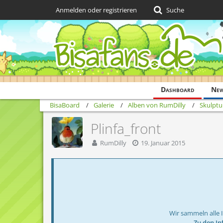
Anmelden oder registrieren
Suche
Dashboard
Ne
BisaBoard
Galerie
Alben von RumDilly
Skulptu
Plinfa_front
RumDilly
19. Januar 2015
Wir sammeln alle 
→ Zu den In