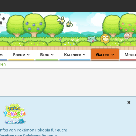
ws
Forum
Blog
Kalender
Galerie
Mitgli
ren
Infos von Pokémon Pokopia für euch!
foseiten von Pokémon Pokopia