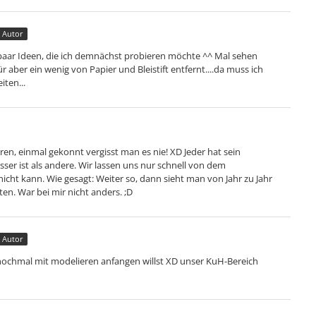
Autor
 paar Ideen, die ich demnächst probieren möchte ^^ Mal sehen
r aber ein wenig von Papier und Bleistift entfernt....da muss ich
iten...
hren, einmal gekonnt vergisst man es nie! XD Jeder hat sein
sser ist als andere. Wir lassen uns nur schnell von dem
cht kann. Wie gesagt: Weiter so, dann sieht man von Jahr zu Jahr
ten. War bei mir nicht anders. ;D
Autor
 nochmal mit modelieren anfangen willst XD unser KuH-Bereich