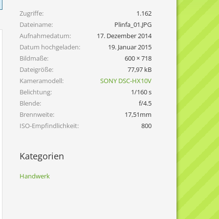
Zugriffe
1.162
Dateiname
Plinfa_01.JPG
Aufnahmedatum
17. Dezember 2014
Datum hochgeladen
19. Januar 2015
Bildmaße
600 × 718
Dateigröße
77,97 kB
Kameramodell
SONY DSC-HX10V
Belichtung
1/160 s
Blende
f/4.5
Brennweite
17,51mm
ISO-Empfindlichkeit
800
Kategorien
Handwerk