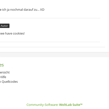
 ich ja nochmal darauf zu... XD
Autor
 we have cookies!
es
ersicht
ilfe
 Quellcodes
Community-Software:
WoltLab Suite™