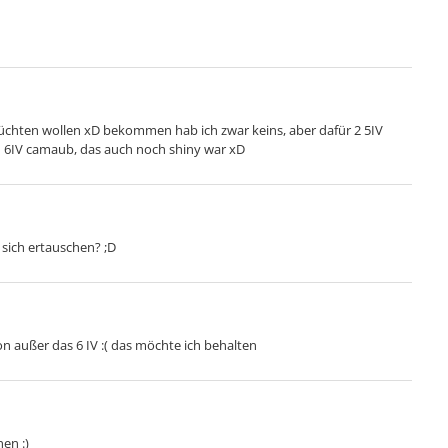
üchten wollen xD bekommen hab ich zwar keins, aber dafür 2 5IV
n 6IV camaub, das auch noch shiny war xD
e sich ertauschen? ;D
n außer das 6 IV :( das möchte ich behalten
en :)