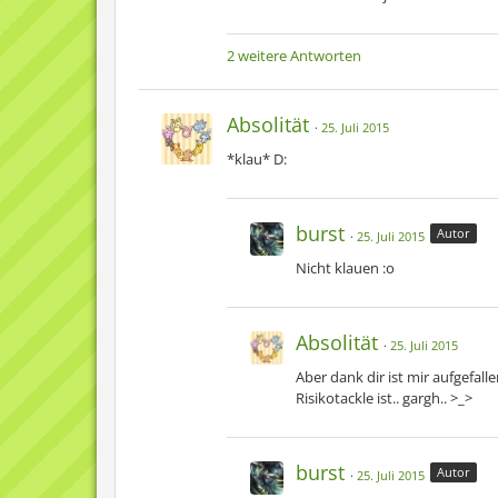
2 weitere Antworten
Absolität
25. Juli 2015
*klau* D:
burst
Autor
25. Juli 2015
Nicht klauen :o
Absolität
25. Juli 2015
Aber dank dir ist mir aufgefalle
Risikotackle ist.. gargh.. >_>
burst
Autor
25. Juli 2015