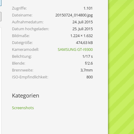
Zugriffe
1.101
Dateiname
20150724_014800.jpg
Aufnahmedatum
24. Juli 2015
Datum hochgeladen
25. Juli 2015
Bildmaße
1.224 × 1.632
Dateigröße
474,63 kB
Kameramodell
SAMSUNG GT-I9300
Belichtung
1/17 s
Blende
f/2.6
Brennweite
3,7mm
ISO-Empfindlichkeit
800
Kategorien
Screenshots