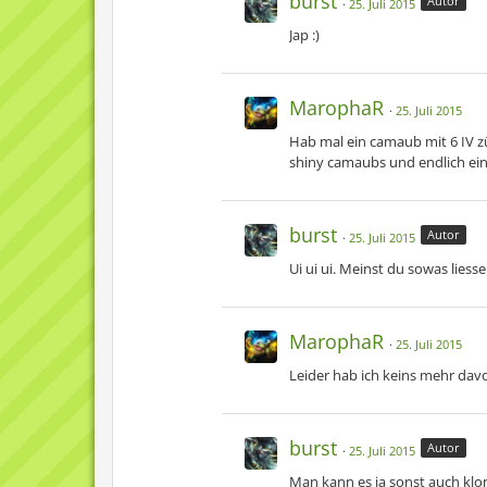
burst
Autor
25. Juli 2015
Jap :)
MarophaR
25. Juli 2015
Hab mal ein camaub mit 6 IV z
shiny camaubs und endlich ei
burst
Autor
25. Juli 2015
Ui ui ui. Meinst du sowas liess
MarophaR
25. Juli 2015
Leider hab ich keins mehr davo
burst
Autor
25. Juli 2015
Man kann es ja sonst auch klon