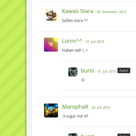
Kawaii Stara
20. Dezember 2015
Süßes stara ^^
Loimi^^
31. Juli 2015
Haben will >_<
burst
Autor
31. Juli 2015
:D
MarophaR
25. Juli 2015
:3 sogar mit VF