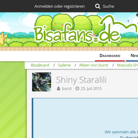
Anmelden oder registrieren
Suche
Dashboard
Ne
BisaBoard
Galerie
Alben von burst
Masuda-Shi
Shiny Staralili
burst
25. Juli 2015
Wir sammeln alle 
→ Zu den In