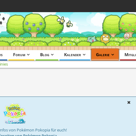
ws
Forum
Blog
Kalender
Galerie
Mitgli
nies
Infos von Pokémon Pokopia für euch!
foseiten von Pokémon Pokopia