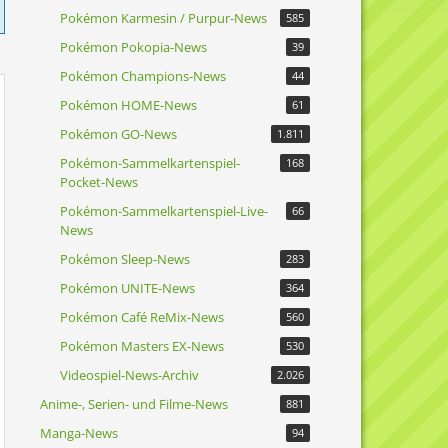
Pokémon Karmesin / Purpur-News
585
Pokémon Pokopia-News
39
Pokémon Champions-News
44
Pokémon HOME-News
61
Pokémon GO-News
1.811
Pokémon-Sammelkartenspiel-
168
Pocket-News
Pokémon-Sammelkartenspiel-Live-
66
News
Pokémon Sleep-News
283
Pokémon UNITE-News
364
Pokémon Café ReMix-News
560
Pokémon Masters EX-News
530
Videospiel-News-Archiv
2.026
Anime-, Serien- und Filme-News
881
Manga-News
94