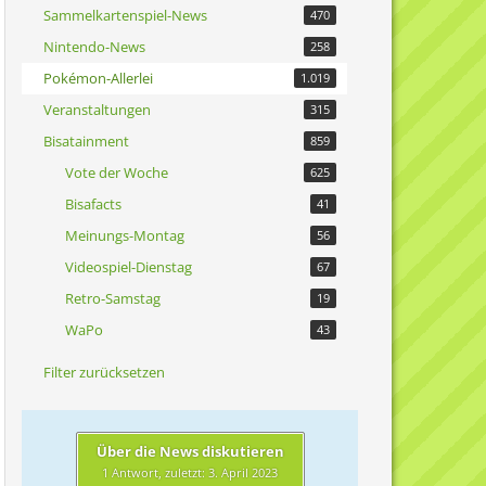
Sammelkartenspiel-News
470
Nintendo-News
258
Pokémon-Allerlei
1.019
Veranstaltungen
315
Bisatainment
859
Vote der Woche
625
Bisafacts
41
Meinungs-Montag
56
Videospiel-Dienstag
67
Retro-Samstag
19
WaPo
43
Filter zurücksetzen
Über die News diskutieren
1 Antwort, zuletzt:
3. April 2023