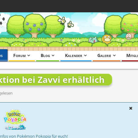
ws
Forum
Blog
Kalender
Galerie
Mitgli
ion bei Zavvi erhältlich
gelesen
Infos von Pokémon Pokopia für euch!