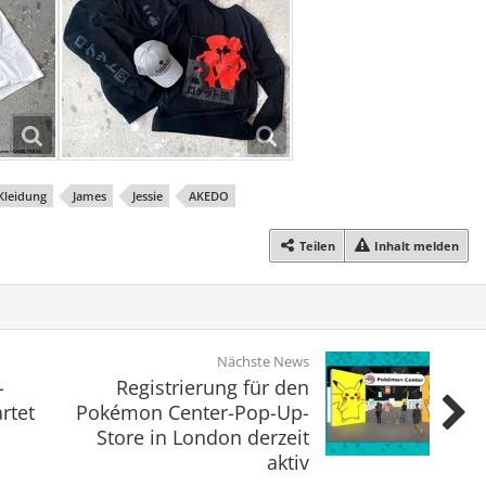
Kleidung
James
Jessie
AKEDO
Teilen
Inhalt melden
Nächste News
-
Registrierung für den
rtet
Pokémon Center-Pop-Up-
Store in London derzeit
aktiv