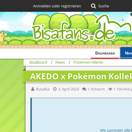
Anmelden oder registrieren
Suche
Dashboard
Ne
BisaBoard
News
Pokémon-Allerlei
AKEDO x Pokémon Kollekt
Rusalka
3. April 2023
1 Antwort
1.104 Mal 
Wir sammeln alle 