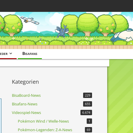
eder
Bisafans
Kategorien
BisaBoard-News
229
Bisafans-News
655
Videospiel-News
6.674
Pokémon Wind / Welle-News
1
Pokémon-Legenden: Z-A-News
69