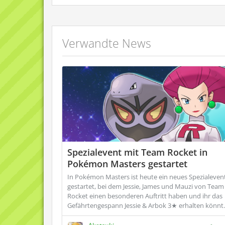
Verwandte News
Spezialevent mit Team Rocket in
Pokémon Masters gestartet
In Pokémon Masters ist heute ein neues Spezialeven
gestartet, bei dem Jessie, James und Mauzi von Team
Rocket einen besonderen Auftritt haben und ihr das
Gefährtengespann Jessie & Arbok 3★ erhalten könnt.