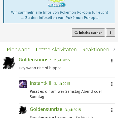
Wir sammeln alle Infos von Pokémon Pokopia für euch!
→ Zu den Infoseiten von Pokémon Pokopia
Inhalte suchen
Pinnwand
Letzte Aktivitäten
Reaktionen
L
Goldensunrise
2. Juli 2015
Hey wann rise of hippo?
Instantkill
3. Juli 2015
Passt es dir am we? Samstag Abend oder
Sonntag
Goldensunrise
3. Juli 2015
Sonntag wäre besser, am Sa bin ich