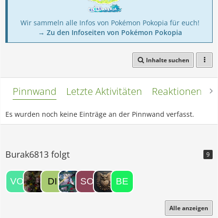
Wir sammeln alle Infos von Pokémon Pokopia für euch!
→ Zu den Infoseiten von Pokémon Pokopia
Inhalte suchen
Pinnwand
Letzte Aktivitäten
Reaktionen
L
Es wurden noch keine Einträge an der Pinnwand verfasst.
Burak6813 folgt
9
Alle anzeigen