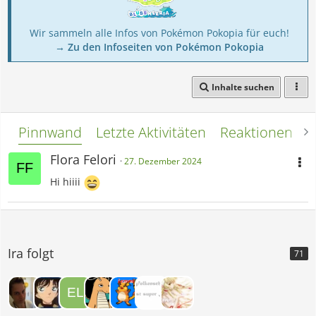
Wir sammeln alle Infos von Pokémon Pokopia für euch!
→ Zu den Infoseiten von Pokémon Pokopia
Inhalte suchen
Pinnwand
Letzte Aktivitäten
Reaktionen
L
Flora Felori
27. Dezember 2024
Hi hiiii
Ira folgt
71