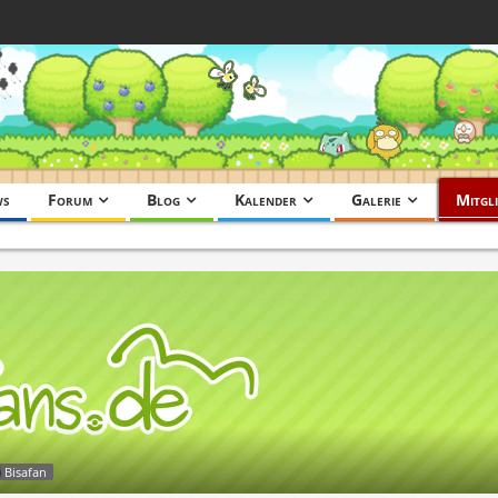
ws
Forum
Blog
Kalender
Galerie
Mitgli
Bisafan