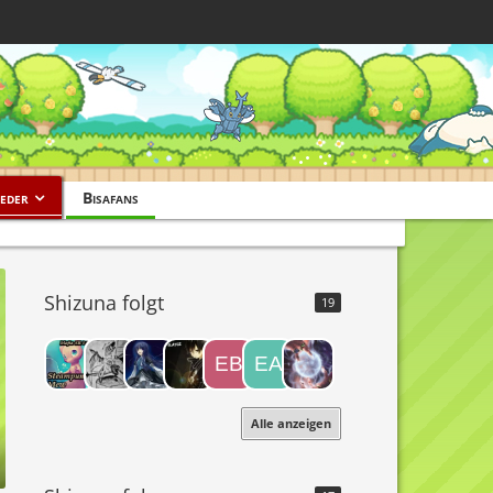
eder
Bisafans
Shizuna folgt
19
Alle anzeigen