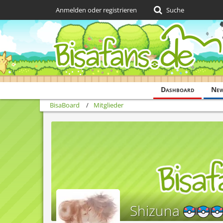
Anmelden oder registrieren
Suche
Dashboard
Ne
BisaBoard
Mitglieder
Shizuna