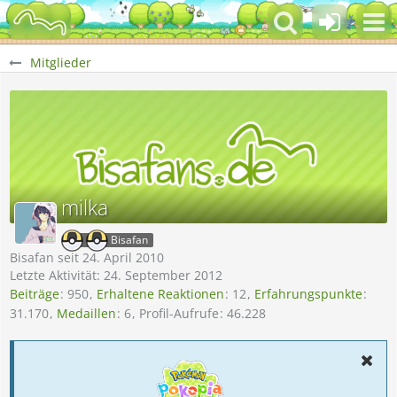
Mitglieder
milka
Bisafan
Bisafan seit 24. April 2010
Letzte Aktivität:
24. September 2012
Beiträge
950
Erhaltene Reaktionen
12
Erfahrungspunkte
31.170
Medaillen
6
Profil-Aufrufe
46.228