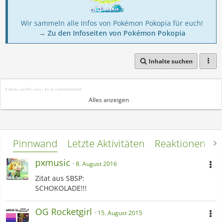
Wir sammeln alle Infos von Pokémon Pokopia für euch!
→ Zu den Infoseiten von Pokémon Pokopia
Inhalte suchen
I stay with you but remember...
Alles anzeigen
Be careful what you do.
Pinnwand
Letzte Aktivitäten
Reaktionen
L
pxmusic
8. August 2016
Zitat aus SBSP:
SCHOKOLADE!!!
OG Rocketgirl
15. August 2015