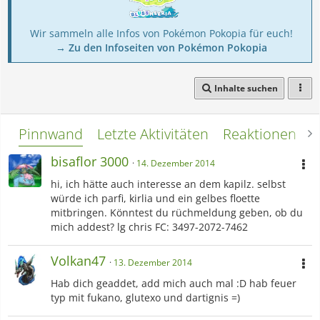
Wir sammeln alle Infos von Pokémon Pokopia für euch!
→ Zu den Infoseiten von Pokémon Pokopia
Inhalte suchen
Pinnwand
Letzte Aktivitäten
Reaktionen
L
bisaflor 3000
14. Dezember 2014
hi, ich hätte auch interesse an dem kapilz. selbst
würde ich parfi, kirlia und ein gelbes floette
mitbringen. Könntest du rüchmeldung geben, ob du
mich addest? lg chris FC: 3497-2072-7462
Volkan47
13. Dezember 2014
Hab dich geaddet, add mich auch mal :D hab feuer
typ mit fukano, glutexo und dartignis =)