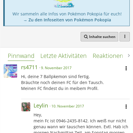
Wir sammeln alle Infos von Pokémon Pokopia für euch!
→ Zu den Infoseiten von Pokémon Pokopia
Inhalte suchen
Pinnwand
Letzte Aktivitäten
Reaktionen
L
rs4711
9. November 2017
Hi, deine 7 Ballpkemon sind fertig.
Bräuchte noch deinen FC für den Tausch.
Meinen FC findest du in meibem Profil.
Leylin
10. November 2017
Hey,
mein Fc ist 0946-2435-8142. Ich weiß nur nicht
genau wann wir tauschen können. Evtl. Hab ich
morgen Nachmittag Zeit, am Sonntag morgen