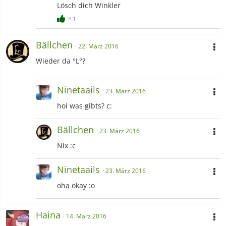
Lösch dich Winkler
1
Bällchen
22. März 2016
Wieder da °L°?
Ninetaails
23. März 2016
hoi was gibts? c:
Bällchen
23. März 2016
Nix :c
Ninetaails
23. März 2016
oha okay :o
Haina
14. März 2016