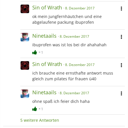
Sin of Wrath
8. Dezember 2017
ok mein jungfernhäutchen und eine
abgelaufene packung ibuprofen
Ninetaails
8. Dezember 2017
ibuprofen was ist los bei dir ahahahah
1
Sin of Wrath
8. Dezember 2017
ich brauche eine ernsthafte antwort muss
gleich zum pilates für frauen ü40
Ninetaails
8. Dezember 2017
ohne spaß ich feier dich haha
1
5 weitere Antworten