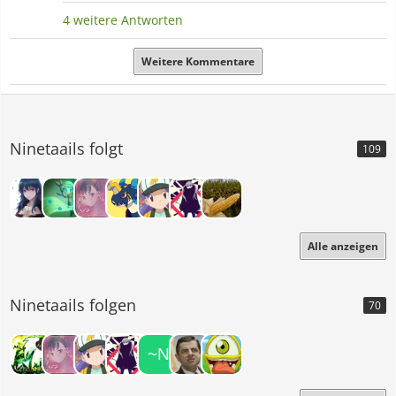
4 weitere Antworten
Weitere Kommentare
Ninetaails folgt
109
Alle anzeigen
Ninetaails folgen
70