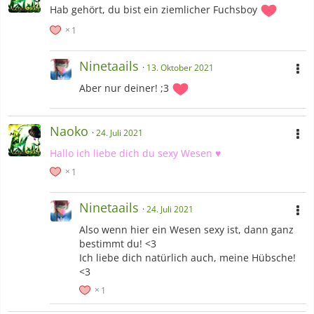
Hab gehört, du bist ein ziemlicher Fuchsboy
1
Ninetaails
13. Oktober 2021
Aber nur deiner! ;3
Naoko
24. Juli 2021
Hallo ich liebe dich du sexy Wesen ♥
1
Ninetaails
24. Juli 2021
Also wenn hier ein Wesen sexy ist, dann ganz
bestimmt du! <3
Ich liebe dich natürlich auch, meine Hübsche!
<3
1