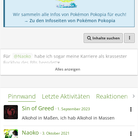
Wir sammeln alle Infos von Pokémon Pokopia für euch!
→ Zu den Infoseiten von Pokémon Pokopia
Inhalte suchen
'
'
Für
Naoko
habe ich sogar meine Karriere als krassester
Fuckboy des BBs beendet!♥
Sorry Girls, müsst euch jemand anderen suchen!...
Alles anzeigen
Pinnwand
Letzte Aktivitäten
Reaktionen
L
Sin of Greed
1. September 2023
Alkohol in Maßen, ich hab Alkohol in Massen
Naoko
3. Oktober 2021