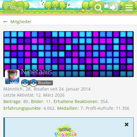
Mitglieder
Ninetaails
Bisafan
Männlich
28
Bisafan seit 24. Januar 2014
Letzte Aktivität:
12. März 2026
Beiträge
80
Bilder
11
Erhaltene Reaktionen
354
Erfahrungspunkte
4.062
Medaillen
7
Profil-Aufrufe
11.356