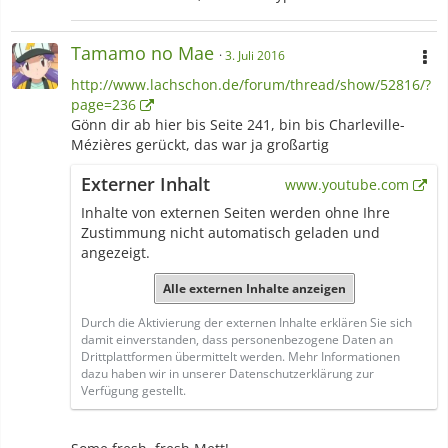
Tamamo no Mae
3. Juli 2016
http://www.lachschon.de/forum/thread/show/52816/?
page=236
Gönn dir ab hier bis Seite 241, bin bis Charleville-
Mézières gerückt, das war ja großartig
Externer Inhalt
www.youtube.com
Inhalte von externen Seiten werden ohne Ihre
Zustimmung nicht automatisch geladen und
angezeigt.
Alle externen Inhalte anzeigen
Durch die Aktivierung der externen Inhalte erklären Sie sich
damit einverstanden, dass personenbezogene Daten an
Drittplattformen übermittelt werden. Mehr Informationen
dazu haben wir in unserer Datenschutzerklärung zur
Verfügung gestellt.