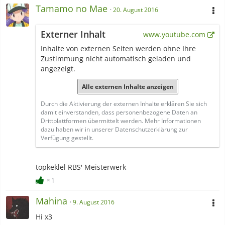
Tamamo no Mae
20. August 2016
Externer Inhalt
www.youtube.com
Inhalte von externen Seiten werden ohne Ihre
Zustimmung nicht automatisch geladen und
angezeigt.
Alle externen Inhalte anzeigen
Durch die Aktivierung der externen Inhalte erklären Sie sich
damit einverstanden, dass personenbezogene Daten an
Drittplattformen übermittelt werden. Mehr Informationen
dazu haben wir in unserer Datenschutzerklärung zur
Verfügung gestellt.
topkeklel RBS' Meisterwerk
1
Mahina
9. August 2016
Hi x3