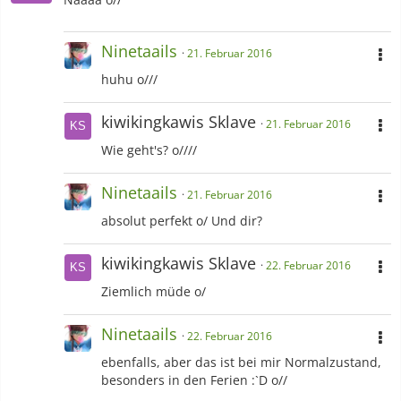
Ninetaails
21. Februar 2016
huhu o///
kiwikingkawis Sklave
21. Februar 2016
Wie geht's? o////
Ninetaails
21. Februar 2016
absolut perfekt o/ Und dir?
kiwikingkawis Sklave
22. Februar 2016
Ziemlich müde o/
Ninetaails
22. Februar 2016
ebenfalls, aber das ist bei mir Normalzustand,
besonders in den Ferien :`D o//