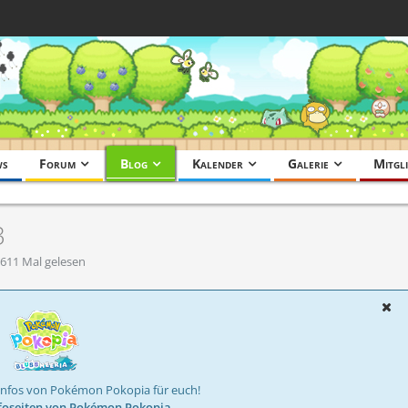
ws
Forum
Blog
Kalender
Galerie
Mitgli
3
611 Mal gelesen
Infos von Pokémon Pokopia für euch!
foseiten von Pokémon Pokopia