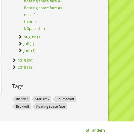
floating space face #2
floating space face #1
nuss 2
tu nuss
I, Spaceship
August (1)
Juli (1)
Juni (1)
2019 (56)
2018 (13)
Tags
Blender
Star Trek
Raumschiff
Brokkoli
floating space face
Stil ändern