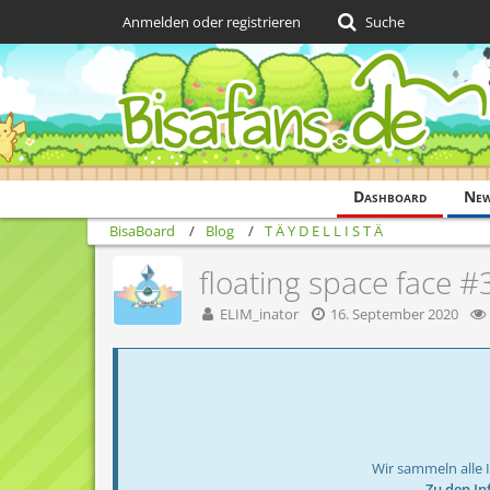
Anmelden oder registrieren
Suche
Dashboard
Ne
BisaBoard
Blog
T Ä Y D E L L I S T Ä
floating space face #
ELIM_inator
16. September 2020
Wir sammeln alle 
→ Zu den In