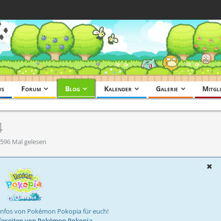
ws
Forum
Blog
Kalender
Galerie
Mitgli
4
596 Mal gelesen
Infos von Pokémon Pokopia für euch!
foseiten von Pokémon Pokopia