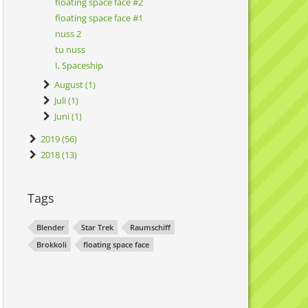
floating space face #2
floating space face #1
nuss 2
tu nuss
I, Spaceship
August (1)
Juli (1)
Juni (1)
2019 (56)
2018 (13)
Tags
Blender
Star Trek
Raumschiff
Brokkoli
floating space face