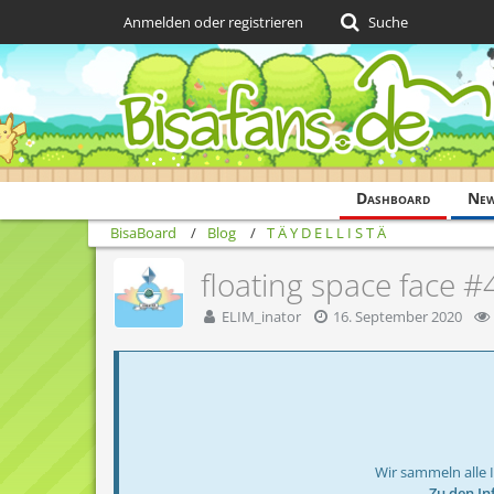
Anmelden oder registrieren
Suche
Dashboard
Ne
BisaBoard
Blog
T Ä Y D E L L I S T Ä
floating space face #
ELIM_inator
16. September 2020
Wir sammeln alle 
→ Zu den In