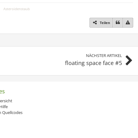
Asteroidenstaub
Teilen
NÄCHSTER ARTIKEL
floating space face #5
es
ersicht
ilfe
 Quellcodes