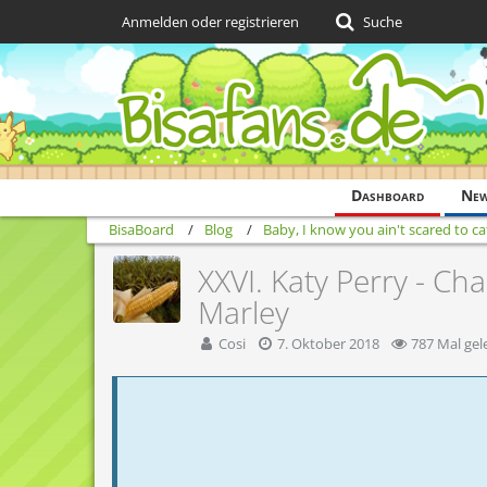
Anmelden oder registrieren
Suche
Dashboard
Ne
BisaBoard
Blog
Baby, I know you ain't scared to ca
XXVI. Katy Perry - Ch
Marley
Cosi
7. Oktober 2018
787 Mal gel