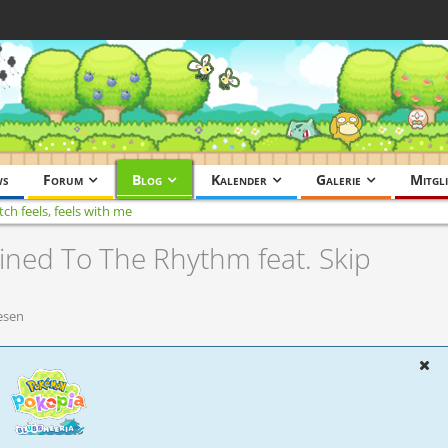
ws
Forum
Blog
Kalender
Galerie
Mitgli
tch feels, feels with me
ained To The Rhythm feat. Skip
esen