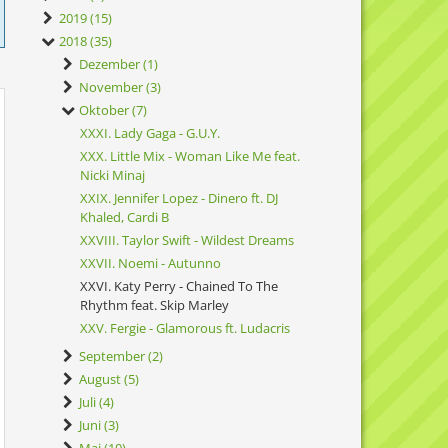
2019 (15)
2018 (35)
Dezember (1)
November (3)
Oktober (7)
XXXI. Lady Gaga - G.U.Y.
XXX. Little Mix - Woman Like Me feat.
Nicki Minaj
XXIX. Jennifer Lopez - Dinero ft. DJ
Khaled, Cardi B
XXVIII. Taylor Swift - Wildest Dreams
XXVII. Noemi - Autunno
XXVI. Katy Perry - Chained To The
Rhythm feat. Skip Marley
XXV. Fergie - Glamorous ft. Ludacris
September (2)
August (5)
Juli (4)
Juni (3)