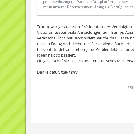
personenbezogene Daten an Drittplattformen übermit
wir in unserer Datenschutzerklärung zur Verfügung ges
Trump war gerade zum Präsidenten der Vereinigten S
Video unfassbar viele Anspielungen auf Trumps Aussa
veranschaulicht hat. Kombiniert wurde das Ganze noc
diesem Drang nach Liebe, der Social Media-Sucht, dem b
hinsieht, findet auch eben jene Problemfelder, nur e
Ideen halt so passiert.
Ein gesellschaftskritisches und musikalisches Meisterw
Danke dafür,
Katy Perry
.
I k
LI