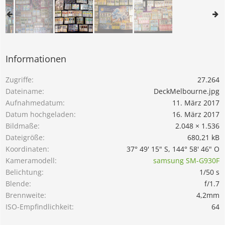
Informationen
Zugriffe
27.264
Dateiname
DeckMelbourne.jpg
Aufnahmedatum
11. März 2017
Datum hochgeladen
16. März 2017
Bildmaße
2.048 × 1.536
Dateigröße
680,21 kB
Koordinaten
37° 49' 15" S, 144° 58' 46" O
Kameramodell
samsung SM-G930F
Belichtung
1/50 s
Blende
f/1.7
Brennweite
4,2mm
ISO-Empfindlichkeit
64