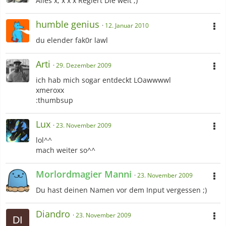
Alles x, x x x Regiert Die welt ;)
humble genius
12. Januar 2010
du elender fak0r lawl
Arti
29. Dezember 2009
ich hab mich sogar entdeckt LOawwwwl
xmeroxx
:thumbsup
Lux
23. November 2009
lol^^
mach weiter so^^
Morlordmagier Manni
23. November 2009
Du hast deinen Namen vor dem Input vergessen ;)
Diandro
23. November 2009