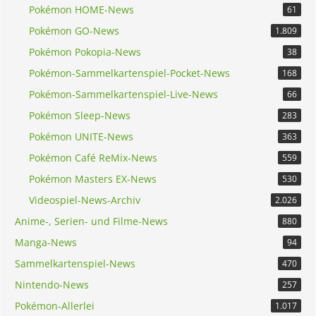
Pokémon HOME-News
61
Pokémon GO-News
1.809
Pokémon Pokopia-News
38
Pokémon-Sammelkartenspiel-Pocket-News
168
Pokémon-Sammelkartenspiel-Live-News
66
Pokémon Sleep-News
283
Pokémon UNITE-News
363
Pokémon Café ReMix-News
559
Pokémon Masters EX-News
530
Videospiel-News-Archiv
2.026
Anime-, Serien- und Filme-News
880
Manga-News
94
Sammelkartenspiel-News
470
Nintendo-News
257
Pokémon-Allerlei
1.017