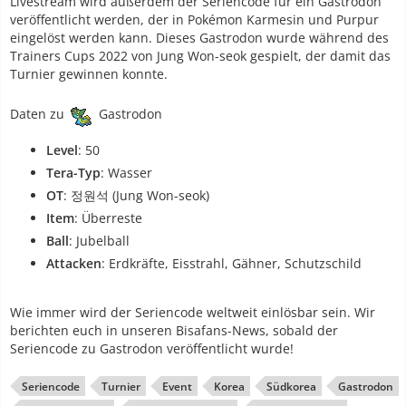
Livestream wird außerdem der Seriencode für ein Gastrodon
veröffentlicht werden, der in Pokémon Karmesin und Purpur
eingelöst werden kann. Dieses Gastrodon wurde während des
Trainers Cups 2022 von Jung Won-seok gespielt, der damit das
Turnier gewinnen konnte.
Daten zu
Gastrodon
Level
: 50
Tera-Typ
: Wasser
OT
: 정원석 (Jung Won-seok)
Item
: Überreste
Ball
: Jubelball
Attacken
: Erdkräfte, Eisstrahl, Gähner, Schutzschild
Wie immer wird der Seriencode weltweit einlösbar sein. Wir
berichten euch in unseren Bisafans-News, sobald der
Seriencode zu Gastrodon veröffentlicht wurde!
Seriencode
Turnier
Event
Korea
Südkorea
Gastrodon