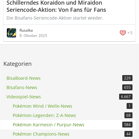
Schillerndes Koraidon und Miraidon
Seriencode-Aktion: Von Fans für Fans
Die Bisafans-Seriencode-Aktion startet wieder.
Rusalka
5
8. Oktober 2025
Kategorien
BisaBoard-News
229
Bisafans-News
655
Videospiel-News
6.667
Pokémon Wind / Welle-News
1
Pokémon-Legenden: Z-A-News
68
Pokémon Karmesin / Purpur-News
584
Pokémon Champions-News
44