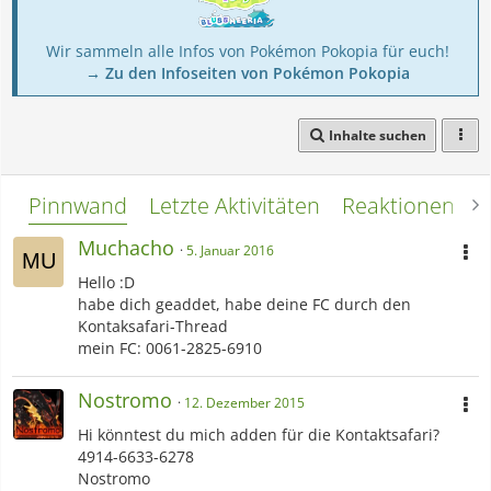
Wir sammeln alle Infos von Pokémon Pokopia für euch!
→ Zu den Infoseiten von Pokémon Pokopia
Inhalte suchen
Pinnwand
Letzte Aktivitäten
Reaktionen
L
Muchacho
5. Januar 2016
Hello :D
habe dich geaddet, habe deine FC durch den
Kontaksafari-Thread
mein FC: 0061-2825-6910
Nostromo
12. Dezember 2015
Hi könntest du mich adden für die Kontaktsafari?
4914-6633-6278
Nostromo