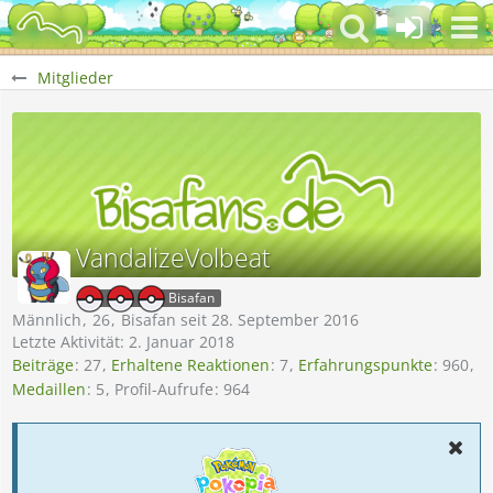
Mitglieder
VandalizeVolbeat
Bisafan
Männlich
26
Bisafan seit 28. September 2016
Letzte Aktivität:
2. Januar 2018
Beiträge
27
Erhaltene Reaktionen
7
Erfahrungspunkte
960
Medaillen
5
Profil-Aufrufe
964