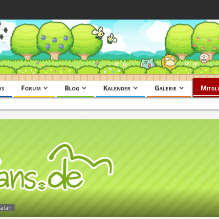
ws
Forum
Blog
Kalender
Galerie
Mitgli
safan