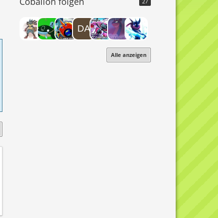
Cobalion folgen
27
Alle anzeigen