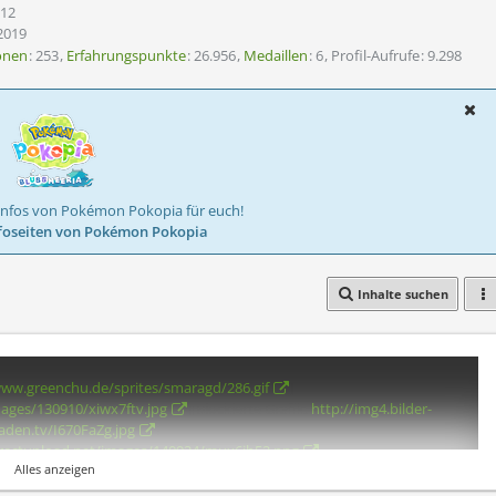
012
2019
onen
253
Erfahrungspunkte
26.956
Medaillen
6
Profil-Aufrufe
9.298
Infos von Pokémon Pokopia für euch!
foseiten von Pokémon Pokopia
Inhalte suchen
www.greenchu.de/sprites/smaragd/286.gif
]
mages/130910/xiwx7ftv.jpg
][Blockierte Grafik:
http://img4.bilder-
aden.tv/I670FaZg.jpg
]
directupload.net/images/140924/mux6jb52.png
]
Alles anzeigen
irectupload.net/images/120729/mpvre5et.png
]