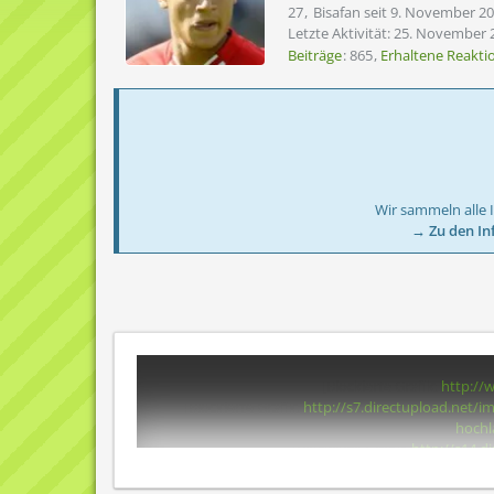
27
Bisafan seit 9. November 2
Letzte Aktivität:
25. November 
Beiträge
865
Erhaltene Reakti
Wir sammeln alle 
→ Zu den In
[Blockierte Grafik:
http://
[Blockierte Grafik:
http://s7.directupload.net/i
hochl
[Blockierte Grafik:
http://s14.
[Blockierte Grafik:
http://s7.d