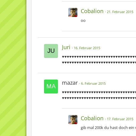
Cobalion
21. Februar 2015
oo
Juri
16. Februar 2015
♥♥♥♥♥♥♥♥♥♥♥♥♥♥♥♥♥♥♥♥♥♥♥♥♥♥♥♥♥♥
♥♥♥♥♥♥♥♥♥♥♥♥♥♥♥♥♥♥♥♥♥♥♥♥♥♥♥♥♥♥
mazar
6. Februar 2015
♥♥♥♥♥♥♥♥♥♥♥♥♥♥♥♥♥♥♥♥♥♥♥♥♥♥♥♥♥♥
♥♥♥♥♥♥♥♥♥♥♥♥♥♥♥♥♥♥♥♥♥♥♥♥♥♥♥♥♥♥
Cobalion
17. Februar 2015
gib mal 200k du hast doch ei