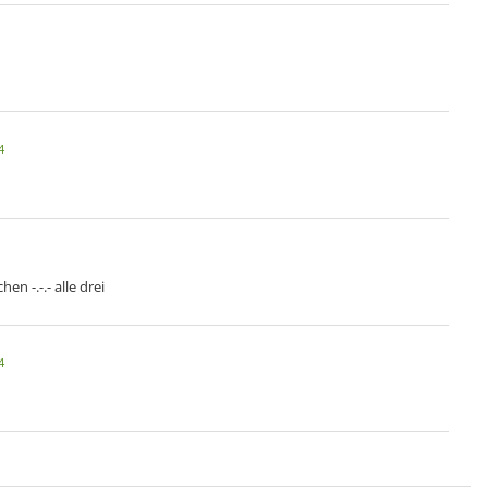
4
n -.-.- alle drei
4