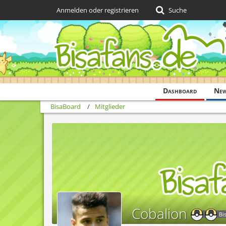
Anmelden oder registrieren
Suche
Dashboard
Ne
BisaBoard
Mitglieder
Cobalion
Bi