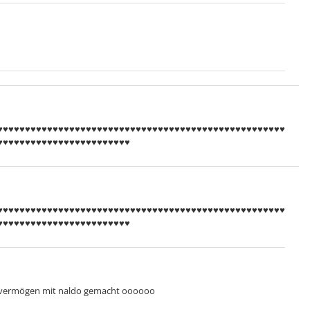
♥♥♥♥♥♥♥♥♥♥♥♥♥♥♥♥♥♥♥♥♥♥♥♥♥♥♥♥♥♥♥♥♥♥♥♥♥♥♥♥♥♥♥♥♥♥♥♥♥♥♥♥
♥♥♥♥♥♥♥♥♥♥♥♥♥♥♥♥♥♥♥♥♥♥♥♥
♥♥♥♥♥♥♥♥♥♥♥♥♥♥♥♥♥♥♥♥♥♥♥♥♥♥♥♥♥♥♥♥♥♥♥♥♥♥♥♥♥♥♥♥♥♥♥♥♥♥♥♥
♥♥♥♥♥♥♥♥♥♥♥♥♥♥♥♥♥♥♥♥♥♥♥♥
n vermögen mit naldo gemacht oooooo