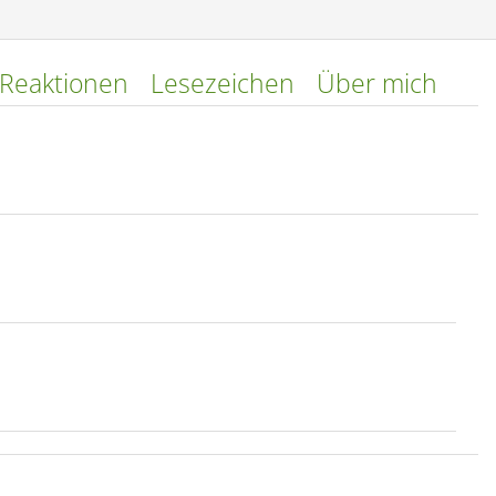
tic.tumblr.com/ekfantg/HVPm8i4ws/peace.gif
]
irectupload.net/images/140609/2mh5sdde.png
]
Reaktionen
Lesezeichen
Über mich