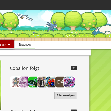
eder
Bisafans
Cobalion folgt
36
Alle anzeigen