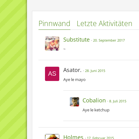
[Blockierte Grafik:
http://sta
[Blockierte Grafik:
http://s7.d
Pinnwand
Letzte Aktivitäten
<3
Substitute
20. September 2017
~
Asator.
28. Juni 2015
Aye le mayo
Cobalion
8. Juli 2015
Aye le ketchup
Holmes
17. Februar 2015