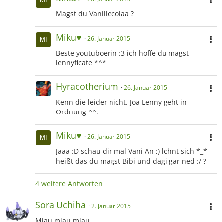
Magst du Vanillecolaa ?
Miku♥︎
26. Januar 2015
Beste youtuboerin :3 ich hoffe du magst
lennyficate *^*
Hyracotherium
26. Januar 2015
Kenn die leider nicht. Joa Lenny geht in
Ordnung ^^.
Miku♥︎
26. Januar 2015
Jaaa :D schau dir mal Vani An ;) lohnt sich *_*
heißt das du magst Bibi und dagi gar ned :/ ?
4 weitere Antworten
Sora Uchiha
2. Januar 2015
Miau miau miau