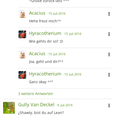
*Grüße zurück lass ^^*
Acacius
15. Juli 2016
Hehe freut mich^^
Hyracotherium
15. Juli 2016
Wie gehts dir so? :D
Acacius
15. Juli 2016
Joa, geht und dir?^^
Hyracotherium
15. Juli 2016
Ganz okay ^^"
3 weitere Antworten
Gully Van Deckel
9. Juli 2016
¿Shawty, bist du auf Lean?