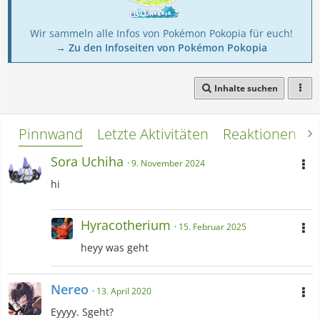
Wir sammeln alle Infos von Pokémon Pokopia für euch!
→ Zu den Infoseiten von Pokémon Pokopia
Inhalte suchen
Pinnwand
Letzte Aktivitäten
Reaktionen
L
Sora Uchiha
9. November 2024
hi
Hyracotherium
15. Februar 2025
heyy was geht
Nereo
13. April 2020
Eyyyy. Sgeht?