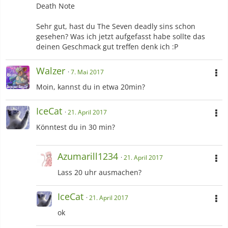
Death Note
!
Animes
Sehr gut, hast du The Seven deadly sins schon
gesehen? Was ich jetzt aufgefasst habe sollte das
deinen Geschmack gut treffen denk ich :P
Walzer
7. Mai 2017
Meine Top 5 :
Moin, kannst du in etwa 20min?
1. Your lie in April
IceCat
21. April 2017
2.
Tokyo ghoul
Könntest du in 30 min?
3. Death Note
4. FMA
Azumarill1234
21. April 2017
5.Hunter x Hunter 2011
Lass 20 uhr ausmachen?
-----------------------------------------------------------------------
-------------
IceCat
21. April 2017
Über mich :
ok
Ich mag Pokemon <3