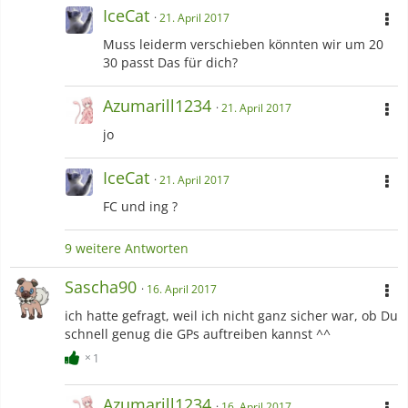
Mit Freunden abhängen
IceCat
21. April 2017
Schwimmen ^^
Muss leiderm verschieben könnten wir um 20
Liebe Animes !
30 passt Das für dich?
und so weiter...
Azumarill1234
21. April 2017
jo
IceCat
21. April 2017
FC und ing ?
9 weitere Antworten
Sascha90
16. April 2017
ich hatte gefragt, weil ich nicht ganz sicher war, ob Du
schnell genug die GPs auftreiben kannst ^^
1
Azumarill1234
16. April 2017