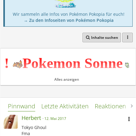
Wir sammeln alle Infos von Pokémon Pokopia für euch!
→ Zu den Infoseiten von Pokémon Pokopia
Inhalte suchen
!
Pokemon Sonne
!
Alles anzeigen
----------------------------
Pinnwand
Letzte Aktivitäten
Reaktionen
L
Herbert
12. Mai 2017
---------
Tokyo Ghoul
Fma