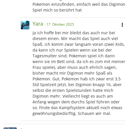
Pokemon einzufinden, einfach weil das Digimon
Gelandet in der Welt der
Fly in Air - New Generation
Spiel mich so berührt hat
Pokémon
Saiyan-Love
Angels Life
Yara
17. Oktober 2025
Ja ich hoffe bei mir bleibt das auch nur bei
Is that Love?
Ookami to Noragami
diesem einen. Mir macht das Spiel auch viel
Spaß, ich komm zwar langsam voran (zwei Kids,
Snake Girls
Dragon Force
da kann ich nur Spielen wenn sie bei der
Tagesmutter sind; Pokemon spiel ich dann
Dark Shadow x Froppy
Fly in Air Specials
wenn sie im Bett sind, da ich es zsm mit meiner
Frau spiele), aber muss auch ehrlich sagen,
Liebe zu der 'Schrottlaube'?
bisher macht mir Digimon mehr Spaß als
Pokemon. Gut, Pokemon hab ich zwar erst 3,5
Std Spielzeit jetzt, bei Digimon knapp 16, aber
Tokyo Ghoul - New Generation
selbst die ersten Spielstunden hatte mich
Digimon mehr. Vielleicht liegt es auch am
Fly in Air
Anfang wegen dem durchs Spiel führen oder
so. Finde das Kampfsystem aktuell noch etwas
gewöhnungsbedürftig. Schauen wir mal.
Profile