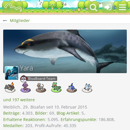
Mitglieder
Yara
BisaBoard-Team
und 197 weitere
Weiblich
29
Bisafan seit 10. Februar 2015
Beiträge
4.303
Bilder
69
Blog-Artikel
5
Erhaltene Reaktionen
5.095
Erfahrungspunkte
186.808
Medaillen
203
Profil-Aufrufe
45.335