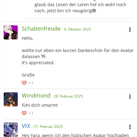
glaub das Lesen der Loren hol ich wohl noch
nach, jetzt bin ich neugierig🙈
Schabenfreude
4. Oktober 2025
Hello,
wollte nur eben ein kurzes Dankeschön für den Avatar
dalassen 👋.
It's appreciated.
Grüße
1
Windmond
28. Februar 2025
fühl dich umarmt
Lieblingscharaktere Girls:
1
VIX
27. Februar 2025
Hey Yara, wenn ich den hübschen Avatar hochladen