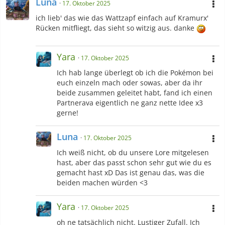
Luna
17. Oktober 2025
ich lieb' das wie das Wattzapf einfach auf Kramurx'
Rücken mitfliegt, das sieht so witzig aus. danke
Facebook
Mirisu
Fanfiktion.de
Mizuki
Yara
17. Oktober 2025
MyAnimeList
MizukiSarion
Ich hab lange überlegt ob ich die Pokémon bei
euch einzeln mach oder sowas, aber da ihr
Instagram
Mirisu
beide zusammen geleitet habt, fand ich einen
Partnerava eigentlich ne ganz nette Idee x3
gerne!
Luna
Starterpokémon-Rangfolge nach Typ
17. Oktober 2025
Ich weiß nicht, ob du unsere Lore mitgelesen
Lieblingscharaktere Boys:
hast, aber das passt schon sehr gut wie du es
gemacht hast xD Das ist genau das, was die
beiden machen würden <3
Yara
17. Oktober 2025
oh ne tatsächlich nicht. Lustiger Zufall. Ich