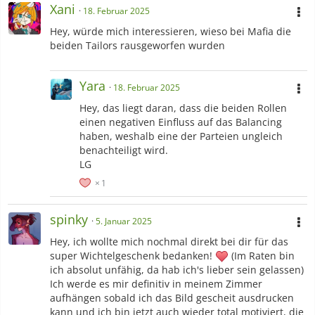
Xani
18. Februar 2025
Generation 1:
Hey, würde mich interessieren, wieso bei Mafia die
Generation 2:
beiden Tailors rausgeworfen wurden
Generation 3:
Generation 4:
Yara
18. Februar 2025
Generation 5:
Hey, das liegt daran, dass die beiden Rollen
einen negativen Einfluss auf das Balancing
Generation 6:
haben, weshalb eine der Parteien ungleich
Generation 7:
benachteiligt wird.
LG
Generation 8:
1
spinky
5. Januar 2025
Generation 9:
Hey, ich wollte mich nochmal direkt bei dir für das
super Wichtelgeschenk bedanken!
(Im Raten bin
ich absolut unfähig, da hab ich's lieber sein gelassen)
Ich werde es mir definitiv in meinem Zimmer
aufhängen sobald ich das Bild gescheit ausdrucken
kann
und ich bin jetzt auch wieder total motiviert, die