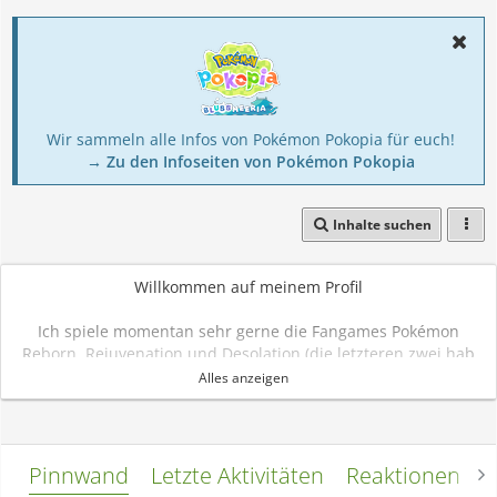
Wir sammeln alle Infos von Pokémon Pokopia für euch!
→ Zu den Infoseiten von Pokémon Pokopia
Inhalte suchen
Willkommen auf meinem Profil
Ich spiele momentan sehr gerne die Fangames Pokémon
Reborn, Rejuvenation und Desolation (die letzteren zwei hab
ich bis zur aktuellsten Version durch. Reborn (leider - ich
Alles anzeigen
werde es vermissen) mittlerweile beendet und das ist auch
mein Team zum Spielende). Und so sehen meine Teams im
aktuellsten Stand aus:
Pinnwand
Letzte Aktivitäten
Reaktionen
L
Pokémon Reborn