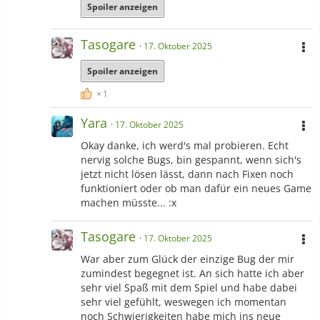
Spoiler anzeigen
Tasogare
17. Oktober 2025
Spoiler anzeigen
1
Yara
17. Oktober 2025
Falls ihr gerne Fanfictions lest, schaut rein, ich/wir freuen uns
Okay danke, ich werd's mal probieren. Echt
(auch über Kommis, geht auch für nicht angemeldete Leute
nervig solche Bugs, bin gespannt, wenn sich's
auf FF.de ^-^)
jetzt nicht lösen lässt, dann nach Fixen noch
Die linke Seite sind meine eigenen FFs und die rechte die
funktioniert oder ob man dafür ein neues Game
Partner-FFs mit
Hiyori
machen müsste... :x
Tasogare
17. Oktober 2025
War aber zum Glück der einzige Bug der mir
Meine Fanfictions
Fanfictions mit Hiyori
zumindest begegnet ist. An sich hatte ich aber
sehr viel Spaß mit dem Spiel und habe dabei
sehr viel gefühlt, weswegen ich momentan
Different Exorcists (half Demon)
Force Skills
noch Schwierigkeiten habe mich ins neue