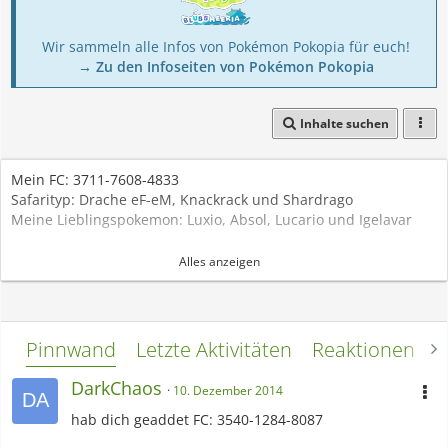
Wir sammeln alle Infos von Pokémon Pokopia für euch!
→ Zu den Infoseiten von Pokémon Pokopia
Inhalte suchen
Mein FC: 3711-7608-4833
Safarityp: Drache eF-eM, Knackrack und Shardrago
Meine Lieblingspokemon: Luxio, Absol, Lucario und Igelavar
Endlich alle 718 im Besitz gehabt
Alles anzeigen
Pinnwand
Letzte Aktivitäten
Reaktionen
L
DarkChaos
10. Dezember 2014
hab dich geaddet FC: 3540-1284-8087