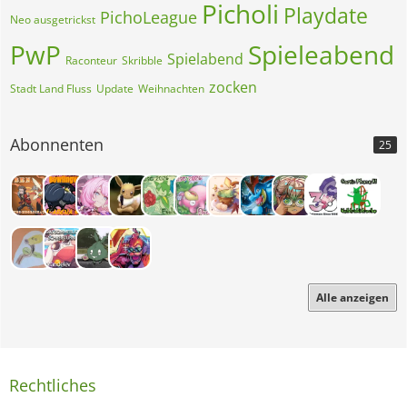
Picholi
Playdate
PichoLeague
Neo ausgetrickst
PwP
Spieleabend
Spielabend
Raconteur
Skribble
zocken
Stadt Land Fluss
Update
Weihnachten
Abonnenten
25
Alle anzeigen
Rechtliches