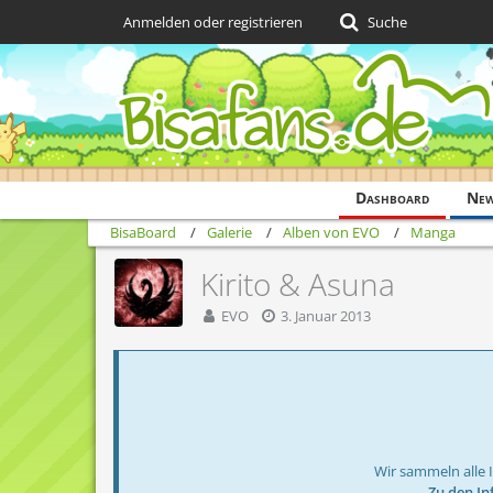
Anmelden oder registrieren
Suche
Dashboard
Ne
BisaBoard
Galerie
Alben von EVO
Manga
Kirito & Asuna
EVO
3. Januar 2013
Wir sammeln alle 
→ Zu den In