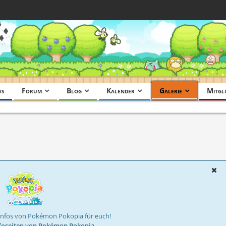
ws
Forum
Blog
Kalender
Galerie
Mitgli
Infos von Pokémon Pokopia für euch!
foseiten von Pokémon Pokopia