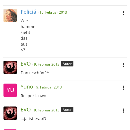
Feliciá
15. Februar 2013
Wie
hammer
sieht
das
aus
<3
EVO
Autor
9. Februar 2013
Dankeschön^^
Yuno
9. Februar 2013
Respekt. owo
EVO
Autor
9. Februar 2013
...ja ist es. xD