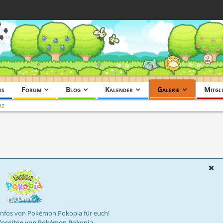
ws
Forum
Blog
Kalender
Galerie
Mitgli
nz
Infos von Pokémon Pokopia für euch!
foseiten von Pokémon Pokopia