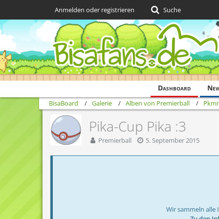
Anmelden oder registrieren
Suche
Dashboard
Ne
BisaBoard
Galerie
Alben von Premierball
Pkm
Pika-Cup Pika :3
Premierball
5. September 2015
Wir sammeln alle 
→ Zu den In