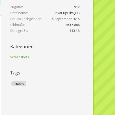
Zugriffe
912
Dateiname
PikaCupPika.JPG
Datum hochgeladen
5. September 2015
Bildmaße
863 × 866
Dateigröße
113 kB
Kategorien
Screenshots
Tags
Pikachu