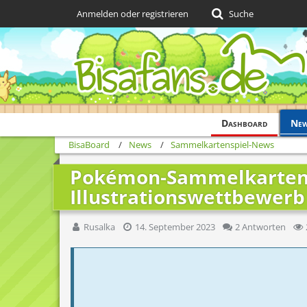
Anmelden oder registrieren
Suche
Dashboard
Ne
BisaBoard
News
Sammelkartenspiel-News
Pokémon-Sammelkartens
Illustrationswettbewerb
Rusalka
14. September 2023
2 Antworten