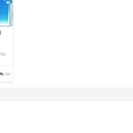
d
 für
190