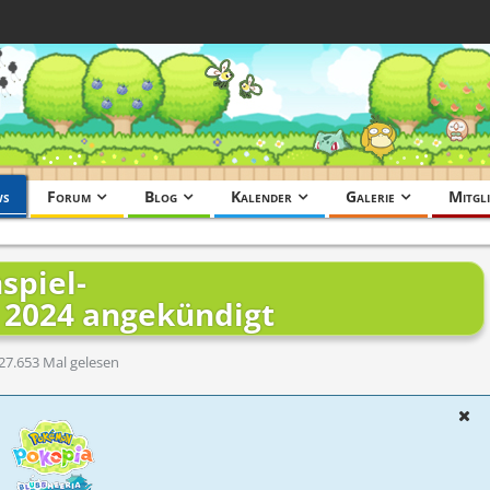
ws
Forum
Blog
Kalender
Galerie
Mitgli
piel-
 2024 angekündigt
27.653 Mal gelesen