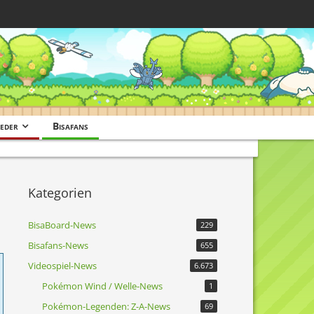
eder
Bisafans
Kategorien
BisaBoard-News
229
Bisafans-News
655
Videospiel-News
6.673
Pokémon Wind / Welle-News
1
Pokémon-Legenden: Z-A-News
69