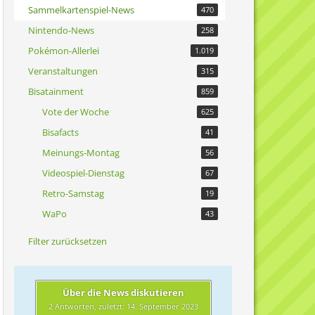
Sammelkartenspiel-News
470
Nintendo-News
258
Pokémon-Allerlei
1.019
Veranstaltungen
315
Bisatainment
859
Vote der Woche
625
Bisafacts
41
Meinungs-Montag
56
Videospiel-Dienstag
67
Retro-Samstag
19
WaPo
43
Filter zurücksetzen
Über die News diskutieren
2 Antworten, zuletzt:
14. September 2023