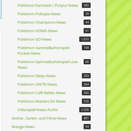
Pokémon Karmesin / Purpur-News
585
Pokémon Pokopia-News
39
Pokémon Champions-News
44
Pokémon HOME-News
61
Pokémon GO-News
1.810
Pokémon-Sammelkartenspiel-
168
Pocket-News
Pokémon-Sammelkartenspiel-Live-
66
News
Pokémon Sleep-News
283
Pokémon UNITE-News
364
Pokémon Café ReMix-News
560
Pokémon Masters EX-News
530
Videospiel-News-Archiv
2.026
Anime-, Serien- und Filme-News
881
Manga-News
94