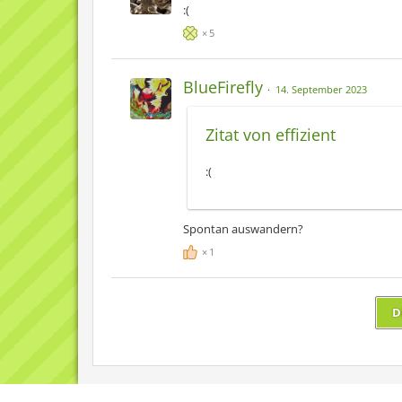
:(
5
BlueFirefly
14. September 2023
Zitat von effizient
:(
Spontan auswandern?
1
D