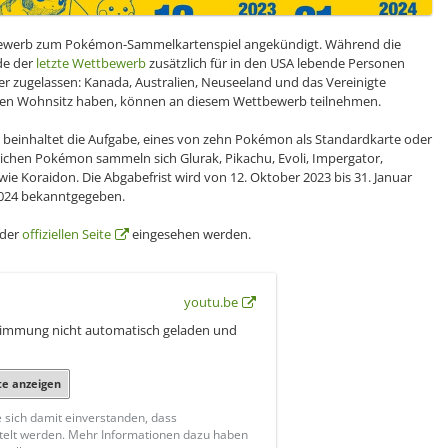
ettbewerb zum Pokémon-Sammelkartenspiel angekündigt. Während die
de der
letzte Wettbewerb
zusätzlich für in den USA lebende Personen
er zugelassen: Kanada, Australien, Neuseeland und das Vereinigte
 ihren Wohnsitz haben, können an diesem Wettbewerb teilnehmen.
inhaltet die Aufgabe, eines von zehn Pokémon als Standardkarte oder
lichen Pokémon sammeln sich Glurak, Pikachu, Evoli, Impergator,
wie Koraidon. Die Abgabefrist wird von 12. Oktober 2023 bis 31. Januar
2024 bekanntgegeben.
 der
offiziellen Seite
eingesehen werden.
youtu.be
stimmung nicht automatisch geladen und
te anzeigen
e sich damit einverstanden, dass
telt werden. Mehr Informationen dazu haben