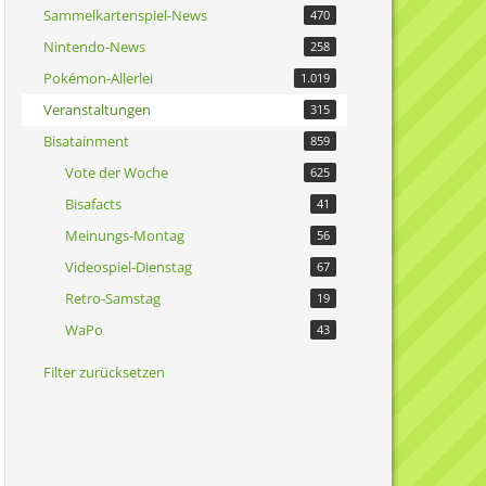
Sammelkartenspiel-News
470
Nintendo-News
258
Pokémon-Allerlei
1.019
Veranstaltungen
315
Bisatainment
859
Vote der Woche
625
Bisafacts
41
Meinungs-Montag
56
Videospiel-Dienstag
67
Retro-Samstag
19
WaPo
43
Filter zurücksetzen