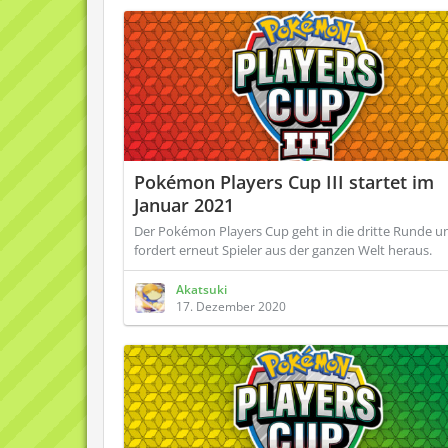
Pokémon Players Cup III startet im
Januar 2021
Der Pokémon Players Cup geht in die dritte Runde u
fordert erneut Spieler aus der ganzen Welt heraus.
Akatsuki
17. Dezember 2020