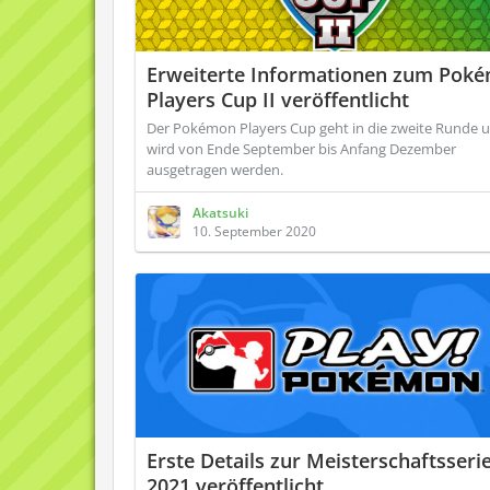
Erweiterte Informationen zum Pok
Players Cup II veröffentlicht
Der Pokémon Players Cup geht in die zweite Runde 
wird von Ende September bis Anfang Dezember
ausgetragen werden.
Akatsuki
10. September 2020
Erste Details zur Meisterschaftsseri
2021 veröffentlicht