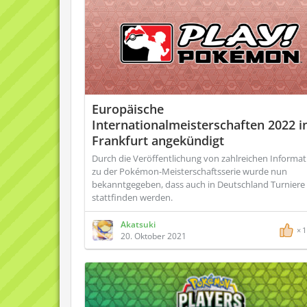
Europäische
Internationalmeisterschaften 2022 i
Frankfurt angekündigt
Durch die Veröffentlichung von zahlreichen Informa
zu der Pokémon-Meisterschaftsserie wurde nun
bekanntgegeben, dass auch in Deutschland Turniere
stattfinden werden.
Akatsuki
1
20. Oktober 2021