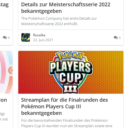
stag
Details zur Meisterschaftsserie 2022
bekanntgegeben
The Pokémon Company hat erste Details zur
Meisterschaftsserie 2022 enthüllt.
Rusalka
0
0
22. Juni 2021
ion
Streamplan für die Finalrunden des
Pokémon Players Cup III
bekanntgegeben
igt
r mit
Für die bevorstehenden Finalrunden des Pokémon
Players Cup III wurden nun ein Streamplan sowie eine