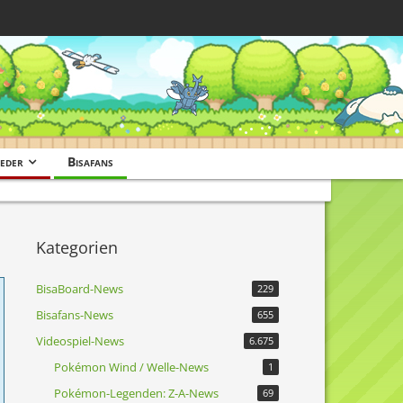
eder
Bisafans
Kategorien
BisaBoard-News
229
Bisafans-News
655
Videospiel-News
6.675
Pokémon Wind / Welle-News
1
Pokémon-Legenden: Z-A-News
69