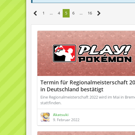
1
…
4
5
6
…
16
Termin für Regionalmeisterschaft 2
in Deutschland bestätigt
Eine Regionalmeisterschaft 2022 wird im Mai in Bre
stattfinden.
Akatsuki
9. Februar 2022