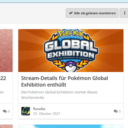
Alle als gelesen markieren
022
Stream-Details für Pokémon Global
Exhibition enthüllt
men
Die Pokémon Global Exhibition startet dieses
Wochenende.
Rusalka
0
0
25. Oktober 2021