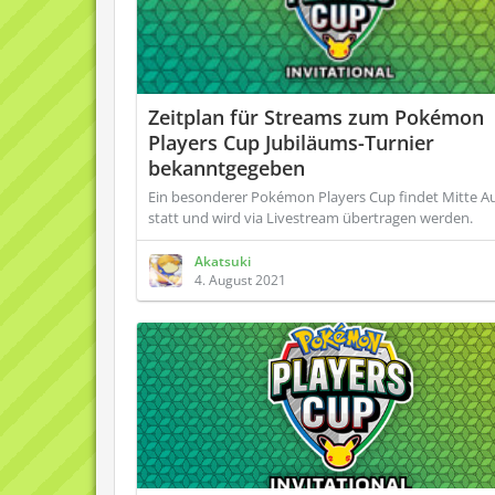
Zeitplan für Streams zum Pokémon
Players Cup Jubiläums-Turnier
bekanntgegeben
Ein besonderer Pokémon Players Cup findet Mitte A
statt und wird via Livestream übertragen werden.
Akatsuki
4. August 2021