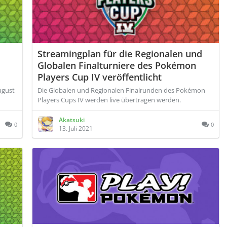
Streamingplan für die Regionalen und
Globalen Finalturniere des Pokémon
Players Cup IV veröffentlicht
ugust
Die Globalen und Regionalen Finalrunden des Pokémon
Players Cups IV werden live übertragen werden.
Akatsuki
0
0
13. Juli 2021