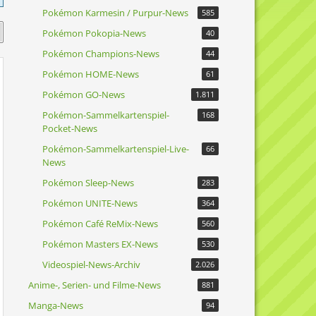
Pokémon Karmesin / Purpur-News
585
Pokémon Pokopia-News
40
Pokémon Champions-News
44
Pokémon HOME-News
61
Pokémon GO-News
1.811
Pokémon-Sammelkartenspiel-
168
Pocket-News
Pokémon-Sammelkartenspiel-Live-
66
News
Pokémon Sleep-News
283
Pokémon UNITE-News
364
Pokémon Café ReMix-News
560
Pokémon Masters EX-News
530
Videospiel-News-Archiv
2.026
Anime-, Serien- und Filme-News
881
Manga-News
94