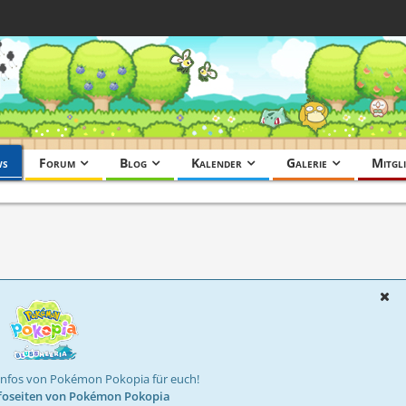
ws
Forum
Blog
Kalender
Galerie
Mitgli
Infos von Pokémon Pokopia für euch!
foseiten von Pokémon Pokopia