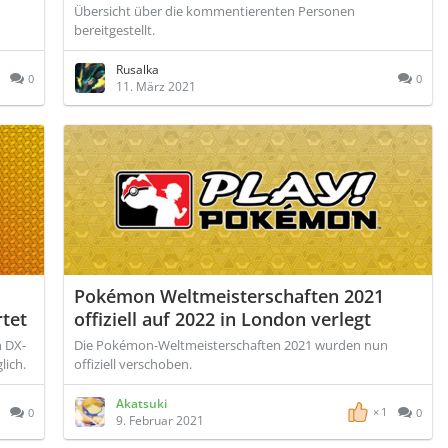
Übersicht über die kommentierenten Personen
bereitgestellt.
Rusalka
0
0
11. März 2021
Pokémon Weltmeisterschaften 2021
rtet
offiziell auf 2022 in London verlegt
n DX-
Die Pokémon-Weltmeisterschaften 2021 wurden nun
lich.
offiziell verschoben.
Akatsuki
1
0
0
9. Februar 2021