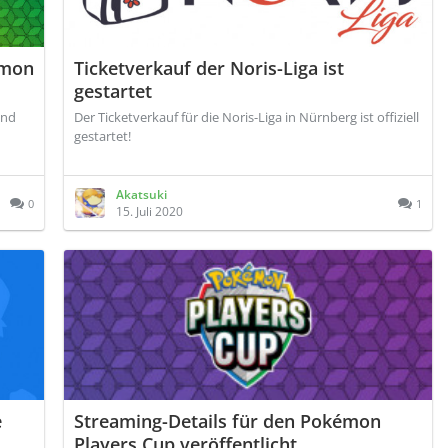
émon
Ticketverkauf der Noris-Liga ist
gestartet
und
Der Ticketverkauf für die Noris-Liga in Nürnberg ist offiziell
gestartet!
Akatsuki
0
1
15. Juli 2020
e
Streaming-Details für den Pokémon
Players Cup veröffentlicht