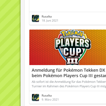
Rusalka
18. Juni 2021
Anmeldung für Pokémon Tekken DX
beim Pokémon Players Cup III gesta
Ab sofort ist die Anmeldung für das Pokémon Tekke
Turnier im Rahmen des Pokémon Players Cup III mög
Rusalka
9. März 2021