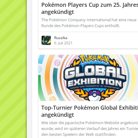
Pokémon Players Cup zum 25. Jahre
angekündigt
The Pokémon Company International hat eine neue
Runde des Pokémon Players Cups enthüllt.
Rusalka
6. Juli 2021
Top-Turnier Pokémon Global Exhibit
angekündigt
Wie über die japanische Pokémon-Website angekünd
wurde, wird im späteren Verlauf des Jahres ein Turnie
den besten Spielern der Welt stattfinden.