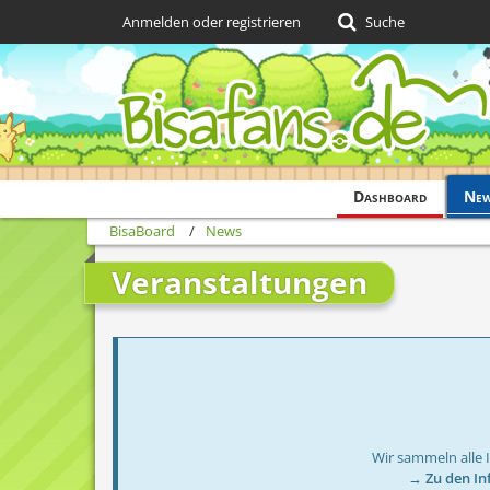
Anmelden oder registrieren
Suche
Dashboard
Ne
BisaBoard
News
Veranstaltungen
Wir sammeln alle 
→ Zu den In