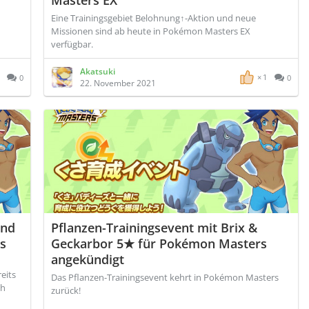
Masters EX
Eine Trainingsgebiet Belohnung↑​-Aktion und neue
Missionen sind ab heute in Pokémon Masters EX
verfügbar.
Akatsuki
1
0
0
22. November 2021
und
Pflanzen-Trainingsevent mit Brix &
s
Geckarbor 5★​​ für Pokémon Masters
angekündigt
eits
Das Pflanzen-Trainingsevent kehrt in Pokémon Masters
ch
zurück!