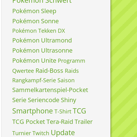
Pokémon Schwert
Pokémon Sleep
Pokémon Sonne
Pokémon Tekken DX
Pokémon Ultramond
Pokémon Ultrasonne
Pokémon Unite
Programm
Raid-Boss
Qwertee
Raids
Rangkampf-Serie
Saison
Sammelkartenspiel-Pocket
Serie
Seriencode
Shiny
Smartphone
TCG
T-Shirt
TCG Pocket
Tera-Raid
Trailer
Update
Turnier
Twitch