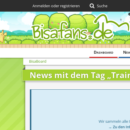
Anmelden oder registrieren
Suche
Dashboard
Ne
BisaBoard
News mit dem Tag „Trai
Wir sammeln alle 
→ Zu den In