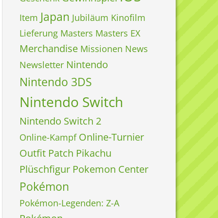
Japan
Item
Jubiläum
Kinofilm
Lieferung
Masters
Masters EX
Merchandise
Missionen
News
Nintendo
Newsletter
Nintendo 3DS
Nintendo Switch
Nintendo Switch 2
Online-Turnier
Online-Kampf
Outfit
Patch
Pikachu
Plüschfigur
Pokemon Center
Pokémon
Pokémon-Legenden: Z-A