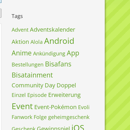
Tags
Adventskalender
Advent
Android
Aktion
Alola
Anime
App
Ankündigung
Bisafans
Bestellungen
Bisatainment
Community Day
Doppel
Erweiterung
Einzel
Episode
Event
Event-Pokémon
Evoli
Fanwork
Folge
geheimgeschenk
iOS
Gewinnspiel
Geschenk