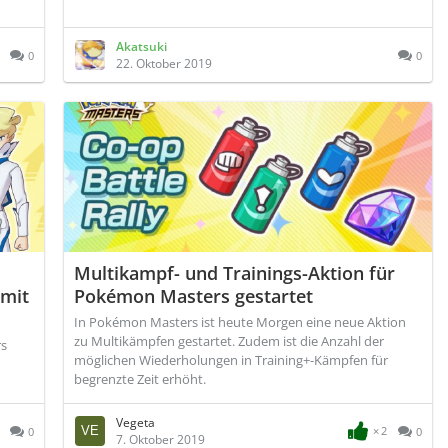
Akatsuki
0
0
22. Oktober 2019
Multikampf- und Trainings-Aktion für
 mit
Pokémon Masters gestartet
In Pokémon Masters ist heute Morgen eine neue Aktion
zu Multikämpfen gestartet. Zudem ist die Anzahl der
rs
möglichen Wiederholungen in Training+-Kämpfen für
begrenzte Zeit erhöht.
Vegeta
2
0
0
7. Oktober 2019