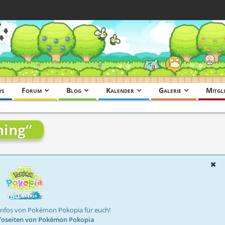
ws
Forum
Blog
Kalender
Galerie
Mitgli
ning“
Infos von Pokémon Pokopia für euch!
foseiten von Pokémon Pokopia