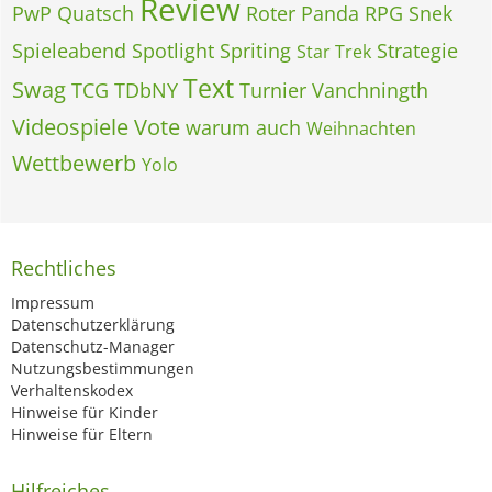
Review
PwP
Quatsch
Roter Panda
RPG
Snek
Spieleabend
Spotlight
Spriting
Strategie
Star Trek
Text
Swag
TCG
TDbNY
Turnier
Vanchningth
Videospiele
Vote
warum auch
Weihnachten
Wettbewerb
Yolo
Rechtliches
Impressum
Datenschutzerklärung
Datenschutz-Manager
Nutzungsbestimmungen
Verhaltenskodex
Hinweise für Kinder
Hinweise für Eltern
Hilfreiches