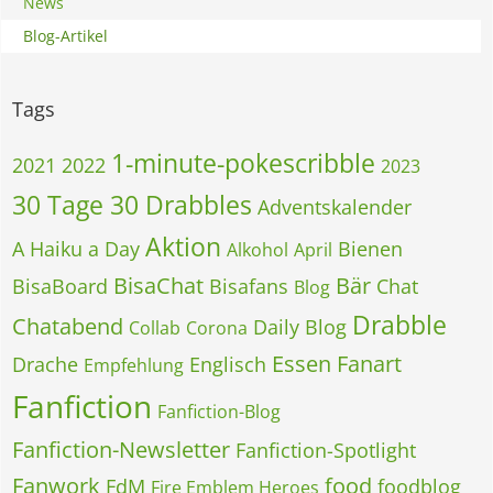
News
Blog-Artikel
Tags
1-minute-pokescribble
2021
2022
2023
30 Tage 30 Drabbles
Adventskalender
Aktion
A Haiku a Day
Bienen
Alkohol
April
BisaChat
Bär
BisaBoard
Bisafans
Chat
Blog
Drabble
Chatabend
Daily Blog
Collab
Corona
Essen
Fanart
Drache
Englisch
Empfehlung
Fanfiction
Fanfiction-Blog
Fanfiction-Newsletter
Fanfiction-Spotlight
Fanwork
food
FdM
foodblog
Fire Emblem Heroes