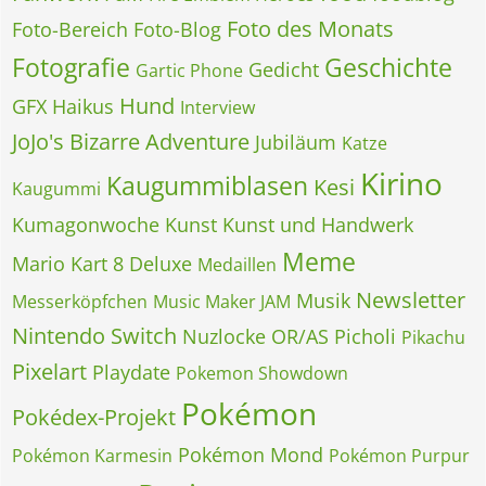
Foto des Monats
Foto-Bereich
Foto-Blog
Fotografie
Geschichte
Gedicht
Gartic Phone
Hund
GFX
Haikus
Interview
JoJo's Bizarre Adventure
Jubiläum
Katze
Kirino
Kaugummiblasen
Kesi
Kaugummi
Kumagonwoche
Kunst
Kunst und Handwerk
Meme
Mario Kart 8 Deluxe
Medaillen
Newsletter
Musik
Messerköpfchen
Music Maker JAM
Nintendo Switch
Nuzlocke
OR/AS
Picholi
Pikachu
Pixelart
Playdate
Pokemon Showdown
Pokémon
Pokédex-Projekt
Pokémon Mond
Pokémon Karmesin
Pokémon Purpur