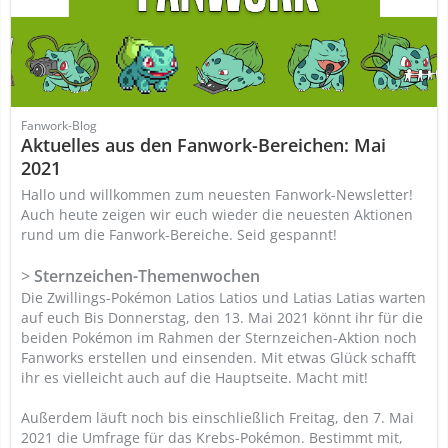
Fanwork-Blog
Aktuelles aus den Fanwork-Bereichen: Mai
2021
Hallo und willkommen zum neuesten Fanwork-Newsletter!
Auch heute zeigen wir euch wieder die neuesten Aktionen
rund um die Fanwork-Bereiche. Seid gespannt!
>
Sternzeichen-Themenwochen
Die Zwillings-Pokémon Latios Latios und Latias Latias warten
auf euch Bis Donnerstag, den 13. Mai 2021 könnt ihr für die
beiden Pokémon im Rahmen der Sternzeichen-Aktion noch
Fanworks erstellen und einsenden. Mit etwas Glück schafft
ihr es vielleicht auch auf die Hauptseite. Macht mit!
Außerdem läuft noch bis einschließlich Freitag, den 7. Mai
2021 die Umfrage für das Krebs-Pokémon. Bestimmt mit,