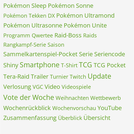
Pokémon Sleep
Pokémon Sonne
Pokémon Ultramond
Pokémon Tekken DX
Pokémon Ultrasonne
Pokémon Unite
Raid-Boss
Programm
Qwertee
Raids
Rangkampf-Serie
Saison
Sammelkartenspiel-Pocket
Serie
Seriencode
Smartphone
TCG
Shiny
TCG Pocket
T-Shirt
Update
Tera-Raid
Trailer
Turnier
Twitch
Verlosung
Video
VGC
Videospiele
Vote der Woche
Weihnachten
Wettbewerb
Wochenrückblick
YouTube
Wochenvorschau
Zusammenfassung
Übersicht
Überblick