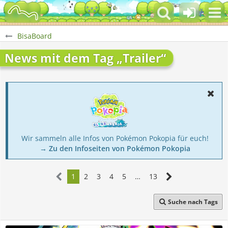
BisaBoard
News mit dem Tag „Trailer“
Wir sammeln alle Infos von Pokémon Pokopia für euch!
→ Zu den Infoseiten von Pokémon Pokopia
1
2
3
4
5
…
13
Suche nach Tags