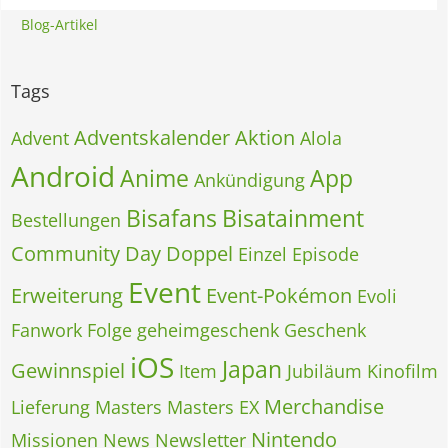
Blog-Artikel
Tags
Adventskalender
Aktion
Advent
Alola
Android
Anime
App
Ankündigung
Bisafans
Bisatainment
Bestellungen
Community Day
Doppel
Einzel
Episode
Event
Erweiterung
Event-Pokémon
Evoli
Fanwork
Folge
geheimgeschenk
Geschenk
iOS
Japan
Gewinnspiel
Item
Jubiläum
Kinofilm
Merchandise
Lieferung
Masters
Masters EX
Nintendo
Missionen
News
Newsletter