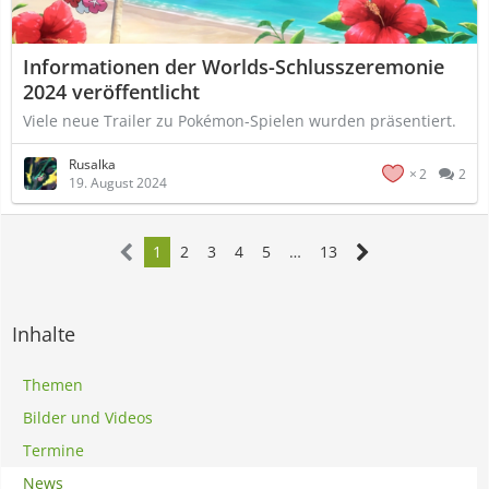
Informationen der Worlds-Schlusszeremonie
2024 veröffentlicht
Viele neue Trailer zu Pokémon-Spielen wurden präsentiert.
Rusalka
2
2
19. August 2024
1
2
3
4
5
…
13
Inhalte
Themen
Bilder und Videos
Termine
News