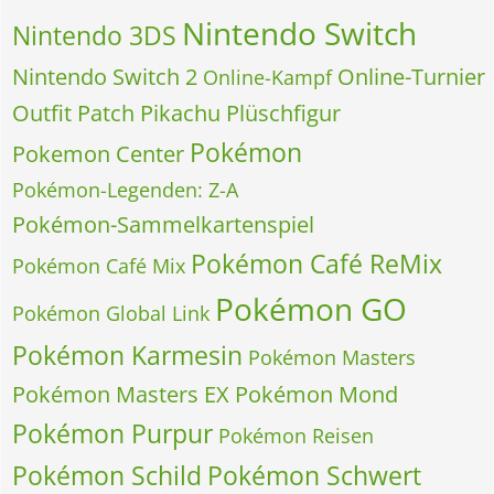
Nintendo Switch
Nintendo 3DS
Nintendo Switch 2
Online-Turnier
Online-Kampf
Outfit
Patch
Pikachu
Plüschfigur
Pokémon
Pokemon Center
Pokémon-Legenden: Z-A
Pokémon-Sammelkartenspiel
Pokémon Café ReMix
Pokémon Café Mix
Pokémon GO
Pokémon Global Link
Pokémon Karmesin
Pokémon Masters
Pokémon Masters EX
Pokémon Mond
Pokémon Purpur
Pokémon Reisen
Pokémon Schild
Pokémon Schwert