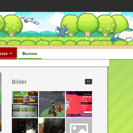
eder
Bisafans
Bilder
11