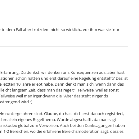
e in dem Fall aber trotzdem nicht so wirklich.. vor ihm war sie ´nur
 Erfahrung. Du denkst, wir denken uns Konsequenzen aus, aber hast
uationen schon hatten und erst darauf eine Regelung entsteht? Das ist
die letzten 10 Jahre erlebt habe. Dann denkt man sich, wenn dann das
eicht langsam Zeit, dass man das regelt". Teilweise, weil es sonst
. Teilweise weil man irgendwann die "Aber das steht nirgends
strengend wird :(
n runtergefahren sind. Glaube, du hast dich erst danach registriert,
nochmal ein eigenes Regelthema. Wurde abgeschafft, da man sagt,
ltenskodex global zum Verweisen. Auch bei den Danksagungen haben
en 1-2 Bereichen, wo die erfahrene Bereichsmoderation sagt, dass es