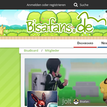
Anmelden oder registrieren
Suche
Dashboard
Ne
BisaBoard
Mitglieder
Jolt
Bisafan