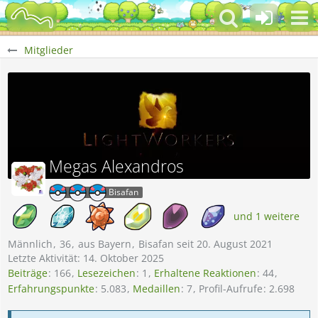
Mitglieder
Megas Alexandros
Bisafan
und 1 weitere
Männlich
36
aus Bayern
Bisafan seit 20. August 2021
Letzte Aktivität:
14. Oktober 2025
Beiträge
166
Lesezeichen
1
Erhaltene Reaktionen
44
Erfahrungspunkte
5.083
Medaillen
7
Profil-Aufrufe
2.698