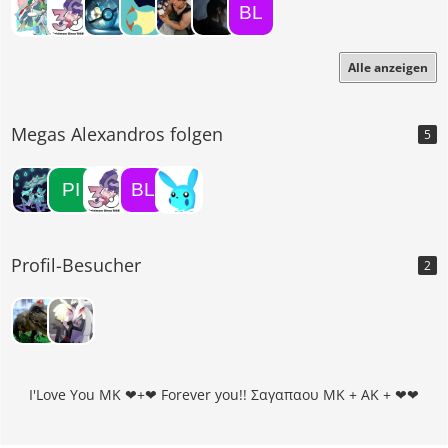
Alle anzeigen
Megas Alexandros folgen
5
Profil-Besucher
2
I'Love You MK ❤+❤ Forever you!! Σαγαπαου ΜΚ + ΑΚ + ❤❤