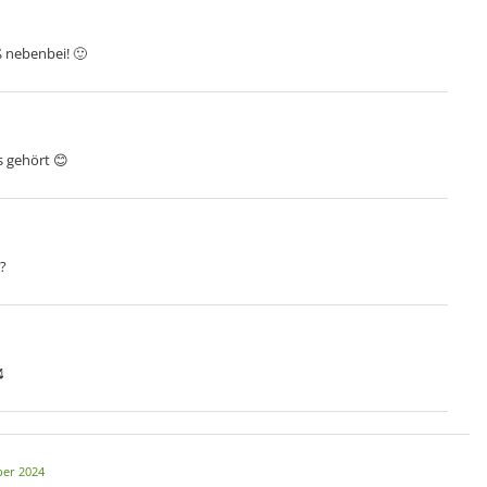
ß nebenbei! 🙂
s gehört 😊
r?

er 2024