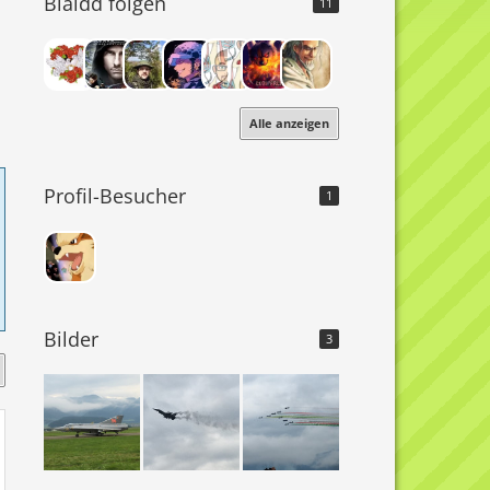
Blaidd folgen
11
Alle anzeigen
Profil-Besucher
1
Bilder
3