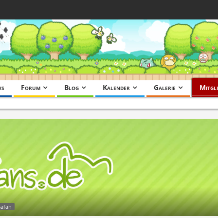
ws
Forum
Blog
Kalender
Galerie
Mitgli
safan