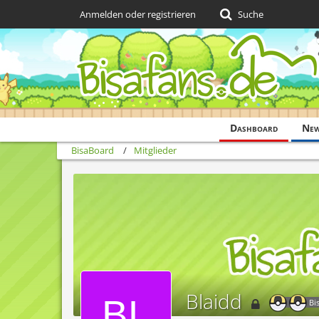
Anmelden oder registrieren
Suche
Dashboard
Ne
BisaBoard
Mitglieder
Blaidd
Bi