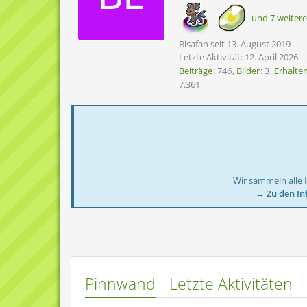
und 7 weitere
Bisafan seit 13. August 2019
Letzte Aktivität:
12. April 2026
Beiträge
746
Bilder
3
Erhalte
7.361
Wir sammeln alle 
→ Zu den In
Pinnwand
Letzte Aktivitäten